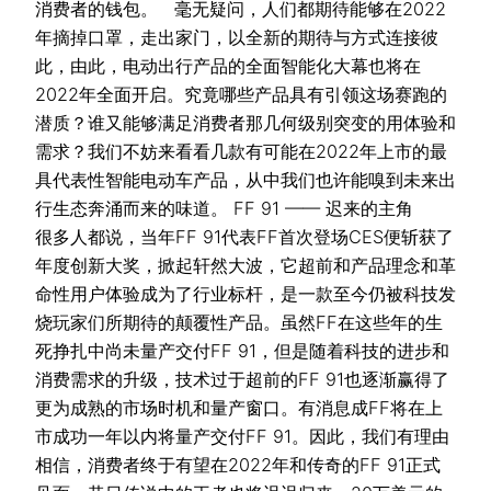
消费者的钱包。 毫无疑问，人们都期待能够在2022
年摘掉口罩，走出家门，以全新的期待与方式连接彼
此，由此，电动出行产品的全面智能化大幕也将在
2022年全面开启。究竟哪些产品具有引领这场赛跑的
潜质？谁又能够满足消费者那几何级别突变的用体验和
需求？我们不妨来看看几款有可能在2022年上市的最
具代表性智能电动车产品，从中我们也许能嗅到未来出
行生态奔涌而来的味道。 FF 91 —— 迟来的主角
很多人都说，当年FF 91代表FF首次登场CES便斩获了
年度创新大奖，掀起轩然大波，它超前和产品理念和革
命性用户体验成为了行业标杆，是一款至今仍被科技发
烧玩家们所期待的颠覆性产品。虽然FF在这些年的生
死挣扎中尚未量产交付FF 91，但是随着科技的进步和
消费需求的升级，技术过于超前的FF 91也逐渐赢得了
更为成熟的市场时机和量产窗口。有消息成FF将在上
市成功一年以内将量产交付FF 91。因此，我们有理由
相信，消费者终于有望在2022年和传奇的FF 91正式