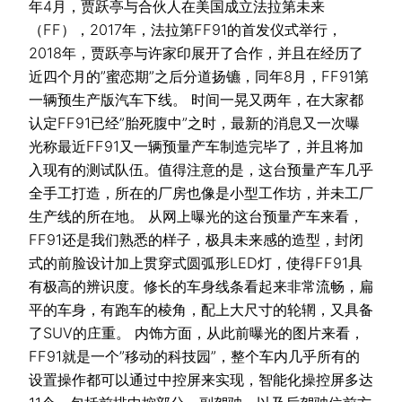
年4月，贾跃亭与合伙人在美国成立法拉第未来
（FF），2017年，法拉第FF91的首发仪式举行，
2018年，贾跃亭与许家印展开了合作，并且在经历了
近四个月的”蜜恋期”之后分道扬镳，同年8月，FF91第
一辆预生产版汽车下线。 时间一晃又两年，在大家都
认定FF91已经”胎死腹中”之时，最新的消息又一次曝
光称最近FF91又一辆预量产车制造完毕了，并且将加
入现有的测试队伍。值得注意的是，这台预量产车几乎
全手工打造，所在的厂房也像是小型工作坊，并未工厂
生产线的所在地。 从网上曝光的这台预量产车来看，
FF91还是我们熟悉的样子，极具未来感的造型，封闭
式的前脸设计加上贯穿式圆弧形LED灯，使得FF91具
有极高的辨识度。修长的车身线条看起来非常流畅，扁
平的车身，有跑车的棱角，配上大尺寸的轮辋，又具备
了SUV的庄重。 内饰方面，从此前曝光的图片来看，
FF91就是一个”移动的科技园”，整个车内几乎所有的
设置操作都可以通过中控屏来实现，智能化操控屏多达