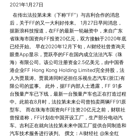
2021年1月27日
在传出法拉第未来（下称“FF”）与吉利合作的消息
后，关于FF的又一大利好传来。 1月27日早间消息，
据新浪科技报道，在FF的最新一轮融资中，来自广东
省珠海市国资向FF投资20亿元，双方接触于2020年底
已经开始。 早在2020年12月下旬，AI财经社曾查询天
眼查App显示，贾跃亭的FF在国内成立法法汽车（珠
海）有限公司。该公司注册资金2.5亿美元，由中国香
港企业FF Hong Kong Holding Limited完全持股，法
人为贾晨涛。贾晨涛同时还担任乐视生态汽车(浙江)有
限公司的监事。 此外，据FF内部人士透露，FF 91多
台预量产车已下线，最新一台预量产车也正在打造过程
中。此前在8月时，法拉第未来公司曾拍卖两辆FF91原
型车。 而在珠海市国资向FF注资20亿元之前，财联社
曾报道称，FF计划在中国开设工厂，生产部分电动汽
车。吉利正在就向法拉第未来中国工厂提供合同制造和
汽车技术服务进行谈判。 撰文：AI财经社 @朱全红