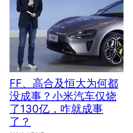
FF、高合及恒大为何都
没成事？小米汽车仅烧
了130亿，咋就成事
了？