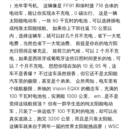
）光年零号机。 这辆像是 FF91 和保时捷 718 合体的
电动车，能让你实现永不充电，0 碳出行。 这是一辆
太阳能电动车，一块 60 千瓦时的电池，可以选择插电
或纯靠太阳能续航。 如果你上下班往返 70 公里以
内，选择这辆车，就可以好几个月不充电，省下一大笔
电费，当然也省下一大笔油费。 前提是你在的地方阳
光日照得足够充足。 按荷兰的气候，可以 2 个月不充
电，如果是西班牙或葡萄牙这些日照时间更长的地，可
以 7 个月不充电。 想想你现在加的 10 元 95 号，这
车不是香爆？ 不过这车虽然很香，但它还不是太阳能
汽车里的极限，甚至是个弟弟。 众所周知，电车里有
个续航极限，奔驰的 Vision EQXX 的概念车，充满的
100 千瓦时电池包，实测能 1000 公里。 em…是不是
觉得这续航很顶？ 但有一群学生造的纯太阳能电动
车，只装了一块远低于 100 千瓦时的电池，却可以在
真实道路上，跑完 3200 公里，而且是只靠太阳能。
这辆车就来自于两年一届的世界太阳能挑战赛（ WSC