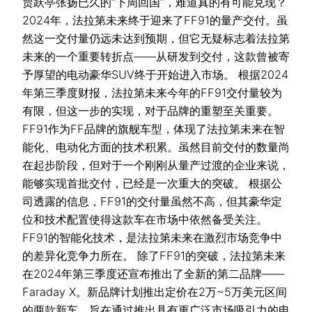
贾跃亭张扬已久的“下周回国”，难道真的有可能兑现？
2024年，法拉第未来终于迎来了FF91的量产交付。虽
然这一交付量仍远未达到预期，但它无疑标志着法拉第
未来的一个重要转折点——从研发到交付，这款曾被寄
予厚望的电动豪华SUV终于开始进入市场。 根据2024
年第三季度财报，法拉第未来今年的FF91交付量较为
有限，但这一步的实现，对于品牌的重塑至关重要。
FF91作为FF品牌的旗舰车型，体现了法拉第未来在智
能化、电动化方面的技术积累。虽然目前交付的数量尚
在起步阶段，但对于一个刚刚从量产过渡的企业来说，
能够实现首批交付，已经是一次重大的突破。 根据公
司透露的信息，FF91的交付量虽然不高，但其豪华定
位和技术配置使得这款车在市场中依然备受关注。
FF91的智能化技术，是法拉第未来在激烈市场竞争中
的差异化竞争力所在。 除了FF91的突破，法拉第未来
在2024年第三季度还宣布推出了全新的第二品牌——
Faraday X。新品牌计划推出定价在2万~5万美元区间
的两款新车，旨在通过推出具有更广泛市场吸引力的电