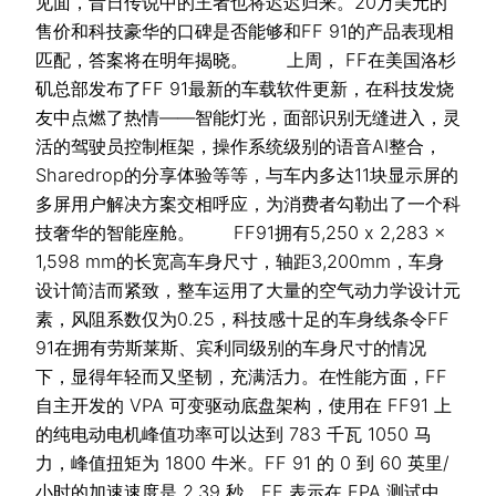
见面，昔日传说中的王者也将迟迟归来。20万美元的
售价和科技豪华的口碑是否能够和FF 91的产品表现相
匹配，答案将在明年揭晓。 上周， FF在美国洛杉
矶总部发布了FF 91最新的车载软件更新，在科技发烧
友中点燃了热情——智能灯光，面部识别无缝进入，灵
活的驾驶员控制框架，操作系统级别的语音AI整合，
Sharedrop的分享体验等等，与车内多达11块显示屏的
多屏用户解决方案交相呼应，为消费者勾勒出了一个科
技奢华的智能座舱。 FF91拥有5,250 x 2,283 x
1,598 mm的长宽高车身尺寸，轴距3,200mm，车身
设计简洁而紧致，整车运用了大量的空气动力学设计元
素，风阻系数仅为0.25，科技感十足的车身线条令FF
91在拥有劳斯莱斯、宾利同级别的车身尺寸的情况
下，显得年轻而又坚韧，充满活力。在性能方面，FF
自主开发的 VPA 可变驱动底盘架构，使用在 FF91 上
的纯电动电机峰值功率可以达到 783 千瓦 1050 马
力，峰值扭矩为 1800 牛米。FF 91 的 0 到 60 英里/
小时的加速速度是 2.39 秒。FF 表示在 EPA 测试中