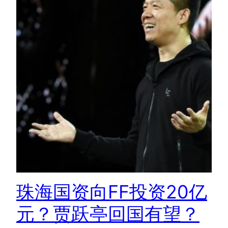
珠海国资向FF投资20亿
元？贾跃亭回国有望？