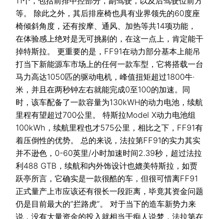
11个，包括前排中控部分，副驾驶，以及后驾驶位前方
等。 除此之外，其后排座椅也具有业界领先的60度座
椅倾斜角度，还有按摩、通风、加热等共14项功能，
在体验感上绝对是无可挑剔的，在这一点上，肯定能干
掉特斯拉。 更重要的是，FF91在动力部分基本上能吊
打当下新能源车市场上的任何一款车型，它将搭载一台
马力高达1050匹的驱动电机，峰值扭矩超过1800牛·
米，并且在两秒钟左右就能完成0至100的加速。同
时，该车配备了一款容量为130kWH的动力电池，续航
里程有望超过700公里。 特斯拉Model X动力电池组
100kWh，续航里程也才575公里，相比之下，FF91有
着压倒性的优势。 总的来说，法拉第FF91的实力其实
并不逊色，0-60英里/小时加速时间2.39秒，超过法拉
利488 GTB，续航和内外饰设计也媲美特斯拉，如贾
跃亭所言，它确实是一款很酷的车，但很可惜离FF91
正式量产上市应该还有很长一段距离，毕竟其资金问题
仍是目前最大的”拦路虎”。 对于当下的造车新势力来
说，没有大量资金的投入就相当于痴人说梦，法拉第在