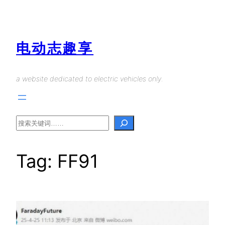
Skip
to
content
电动志趣享
a website dedicated to electric vehicles only.
Search
Tag:
FF91