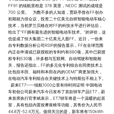
FF91 的续航里程是 378 英里，NEDC 测试的成绩是
700 公里。 为数不多的人知道，贾跃亭曾在FF创办
初期就力排众议，投资二十亿美元自研智能电动车核心
技术，当初罗兰贝格在对FF的科技水平进行评估后，
给出了“FF拥有最先进的智能电动车技术。”的评价，这
也促成了恒大集团二十亿美元入股FF。近日，一份来
自专利数据分析公司RSIP的报告显示，FF在全球范围
内正在申请或已获授权的专利约有880项，其中已获授
权专利530项，许多都与互联网、自动驾驶和智能相
关，报告还指出，FF的多元化专利组合在同类技术上
比包括丰田、福特和本田在内的OEM厂商更加强大，
在电动汽车专利组合在关键技术上与特斯拉不相上下。
蔚来ET7——续航1000公里有待时间证明 中国电动
车初创公司蔚来汽车今日发布了首款轿车产品ET7，蔚
来首席执行官李斌表示，ET7轿车将是一个温暖的起居
室，具有包括内置按摩座椅等功能，其售价为人民币
44.8万-52.6万元。值得关注的是，新车将有150kWh