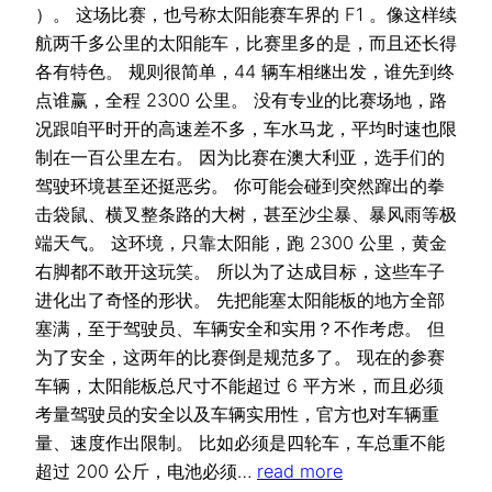
）。 这场比赛，也号称太阳能赛车界的 F1 。像这样续
航两千多公里的太阳能车，比赛里多的是，而且还长得
各有特色。 规则很简单，44 辆车相继出发，谁先到终
点谁赢，全程 2300 公里。 没有专业的比赛场地，路
况跟咱平时开的高速差不多，车水马龙，平均时速也限
制在一百公里左右。 因为比赛在澳大利亚，选手们的
驾驶环境甚至还挺恶劣。 你可能会碰到突然蹿出的拳
击袋鼠、横叉整条路的大树，甚至沙尘暴、暴风雨等极
端天气。 这环境，只靠太阳能，跑 2300 公里，黄金
右脚都不敢开这玩笑。 所以为了达成目标，这些车子
进化出了奇怪的形状。 先把能塞太阳能板的地方全部
塞满，至于驾驶员、车辆安全和实用？不作考虑。 但
为了安全，这两年的比赛倒是规范多了。 现在的参赛
车辆，太阳能板总尺寸不能超过 6 平方米，而且必须
考量驾驶员的安全以及车辆实用性，官方也对车辆重
量、速度作出限制。 比如必须是四轮车，车总重不能
超过 200 公斤，电池必须…
read more