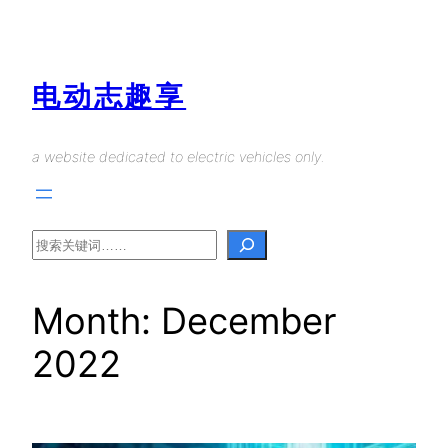
Skip
to
content
电动志趣享
a website dedicated to electric vehicles only.
Search
Month:
December
2022