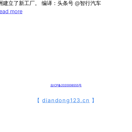
洲建立了新工厂。 编译：头条号 @智行汽车
read more
吉ICP备2020006555号
【
diandong123.cn
】
⌜ 免 责 声 明 ⌝
本站仅为纯分享中国人民在节能减排、人类实现碳中和地球环保等方面所作出的杰出贡献。
网页内容（如有图片或视频亦包括在内）由网友上传分享，站内短期缓存均为免费/无偿，无商业目的
遇有侵害您合法权益之处欲申诉删改，可联络站务电邮处理（删/改）！