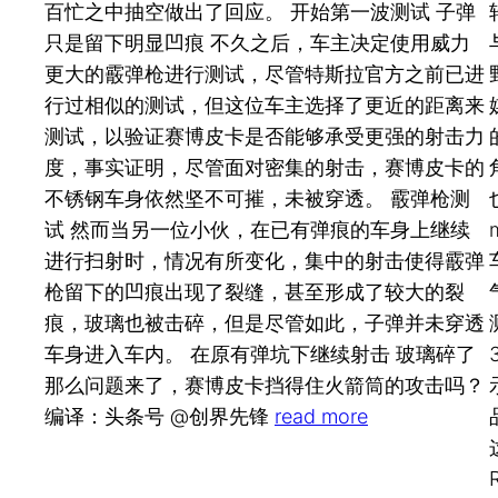
百忙之中抽空做出了回应。 开始第一波测试 子弹
只是留下明显凹痕 不久之后，车主决定使用威力
更大的霰弹枪进行测试，尽管特斯拉官方之前已进
行过相似的测试，但这位车主选择了更近的距离来
测试，以验证赛博皮卡是否能够承受更强的射击力
度，事实证明，尽管面对密集的射击，赛博皮卡的
不锈钢车身依然坚不可摧，未被穿透。 霰弹枪测
试 然而当另一位小伙，在已有弹痕的车身上继续
进行扫射时，情况有所变化，集中的射击使得霰弹
枪留下的凹痕出现了裂缝，甚至形成了较大的裂
痕，玻璃也被击碎，但是尽管如此，子弹并未穿透
车身进入车内。 在原有弹坑下继续射击 玻璃碎了
那么问题来了，赛博皮卡挡得住火箭筒的攻击吗？
编译：头条号 @创界先锋
read more