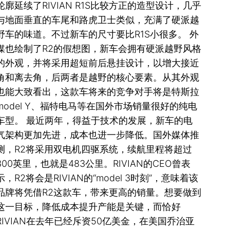
轮廓延续了RIVIAN R1S比较方正的造型设计，几乎
与地面垂直的车尾和路虎卫士类似，充满了硬派越
野车的味道。不过新车的尺寸要比R1S小很多。 外
媒也绘制了R2的假想图，新车会拥有硬派越野风格
的外观，并将采用超短前后悬挂设计，以增大接近
角和离去角，后两者是越野的核心要素。从其外观
也能大致看出，这款车将来的竞争对手将是特斯拉
model Y、福特电马等在国外市场销量很好的纯电
车型。 最近两年，得益于技术的发展，新车的电
气架构更加先进，成本也进一步降低。国外媒体推
测，R2将采用双电机四驱系统，续航里程将超过
300英里，也就是483公里。RIVIAN的CEO曾表
示，R2将会是RIVIAN的“model 3时刻”，意味着该
品牌将凭借R2这款车，带来更高的销量。想要做到
这一目标，降低成本提升产能是关键，而恰好
RIVIAN在去年已经斥资50亿美金，在美国乔治亚