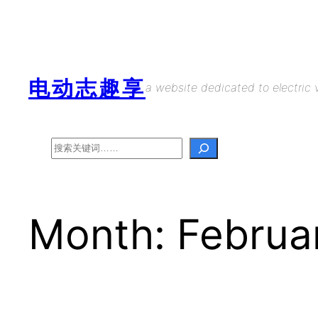
Skip
to
content
电动志趣享
a website dedicated to electric v
Search
Month:
Februa