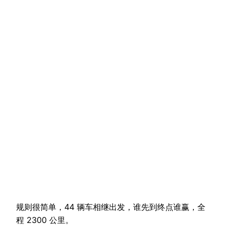
规则很简单，44 辆车相继出发，谁先到终点谁赢，全
程 2300 公里。