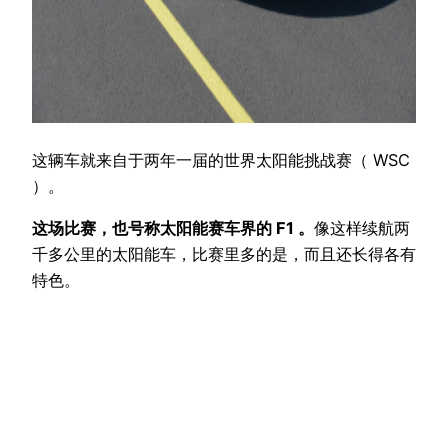
这辆车就来自于两年一届的世界太阳能挑战赛（ WSC
）。
这场比赛，也号称太阳能赛车界的 F1 。
像这样续航两
千多公里的太阳能车，比赛里多的是，而且还长得各有
特色。