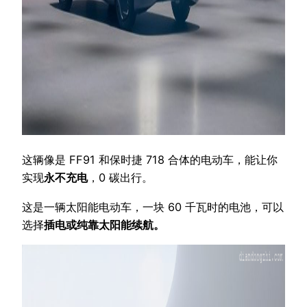
这辆像是 FF91 和保时捷 718 合体的电动车，能让你
实现
永不充电
，0 碳出行。
这是一辆太阳能电动车，一块 60 千瓦时的电池，可以
选择
插电或纯靠太阳能续航。