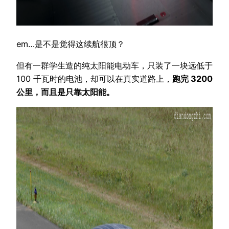
em…是不是觉得这续航很顶？
但有一群学生造的纯太阳能电动车，只装了一块远低于
100 千瓦时的电池，却可以在真实道路上，
跑完 3200
公里，而且是只靠太阳能。