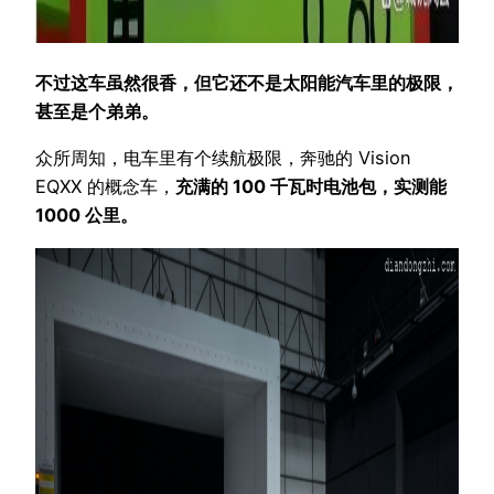
不过这车虽然很香，但它还不是太阳能汽车里的极限，
甚至是个弟弟。
众所周知，电车里有个续航极限，奔驰的 Vision
EQXX 的概念车，
充满的 100 千瓦时电池包，实测能
1000 公里。