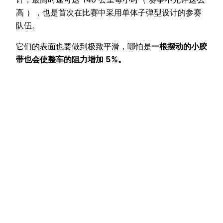
高 ），也是首次在比赛中采用单体子弹型设计的参赛
队伍。
它们的表面也要做到极致平滑，哪怕是
一根摆动的小胶
带也会使整车的阻力增加 5%。