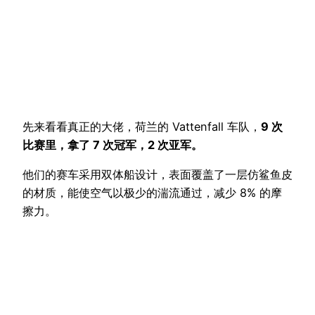
先来看看真正的大佬，荷兰的 Vattenfall 车队，
9 次
比赛里，拿了 7 次冠军，2 次亚军。
他们的赛车采用双体船设计，表面覆盖了一层仿鲨鱼皮
的材质，能使空气以极少的湍流通过，减少 8% 的摩
擦力。