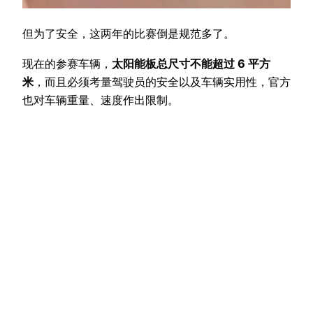
但为了安全，这两年的比赛倒是规范多了。
现在的参赛车辆，
太阳能板总尺寸不能超过 6 平方
米
，而且必须考量驾驶员的安全以及车辆实用性，官方
也对车辆重量、速度作出限制。