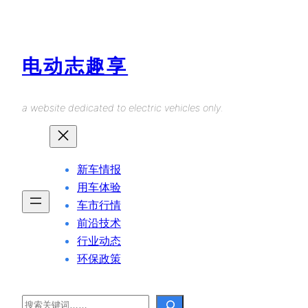
Skip
to
content
电动志趣享
a website dedicated to electric vehicles only.
新车情报
用车体验
车市行情
前沿技术
行业动态
环保政策
Search