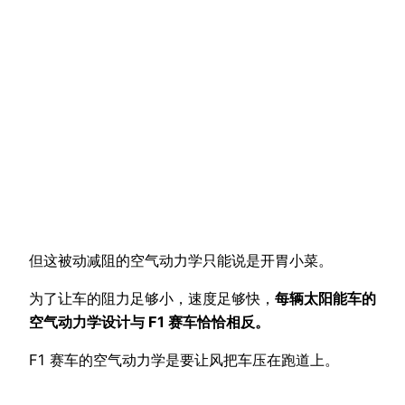
但这被动减阻的空气动力学只能说是开胃小菜。
为了让车的阻力足够小，速度足够快，
每辆太阳能车的
空气动力学设计与 F1 赛车恰恰相反。
F1 赛车的空气动力学是要让风把车压在跑道上。