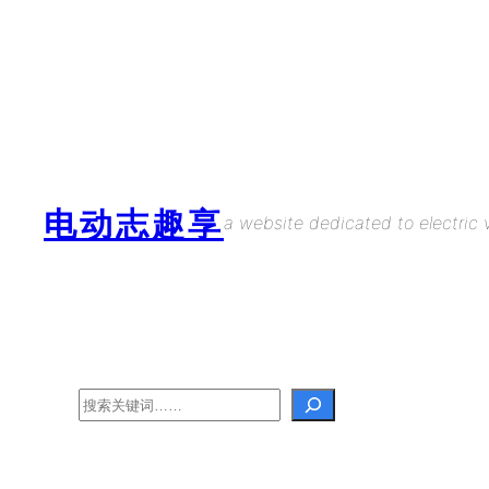
Skip
to
content
电动志趣享
a website dedicated to electric v
Search