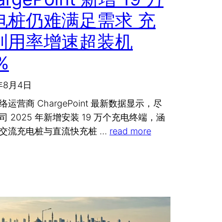
电桩仍难满足需求 充
利用率增速超装机
%
年8月4日
运营商 ChargePoint 最新数据显示，尽
司 2025 年新增安装 19 万个充电终端，涵
交流充电桩与直流快充桩 …
read more