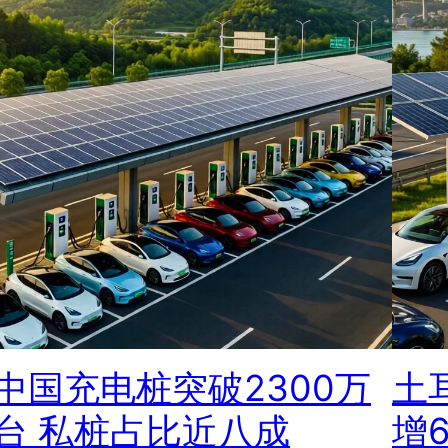
中国充电桩突破2300万
土
台 私桩占比近八成
增6