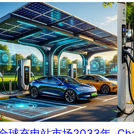
全球充电站市场2033年
Ch