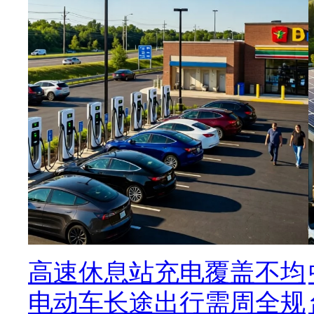
高速休息站充电覆盖不均
电动车长途出行需周全规