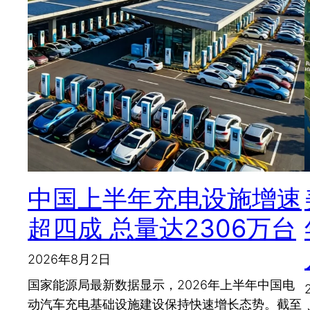
中国上半年充电设施增速
超四成 总量达2306万台
2026年8月2日
国家能源局最新数据显示，2026年上半年中国电
动汽车充电基础设施建设保持快速增长态势。截至