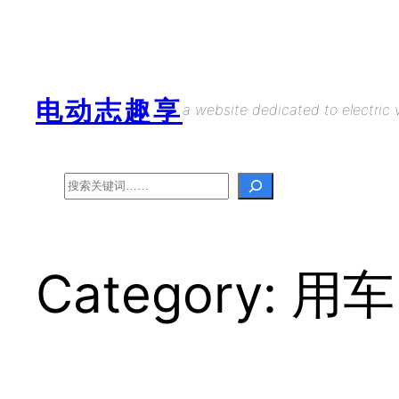
Skip
to
content
电动志趣享
a website dedicated to electric v
Search
Category:
用车