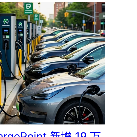
argePoint 新增 19 万