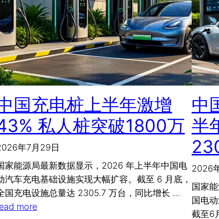
中国充电桩上半年激增
中
43% 私人桩突破1800万
半
23
2026年7月29日
国家能源局最新数据显示，2026 年上半年中国电
2026
动汽车充电基础设施实现大幅扩容。截至 6 月底，
国家能
全国充电设施总量达 2305.7 万台，同比增长 …
国电动
read more
截至6