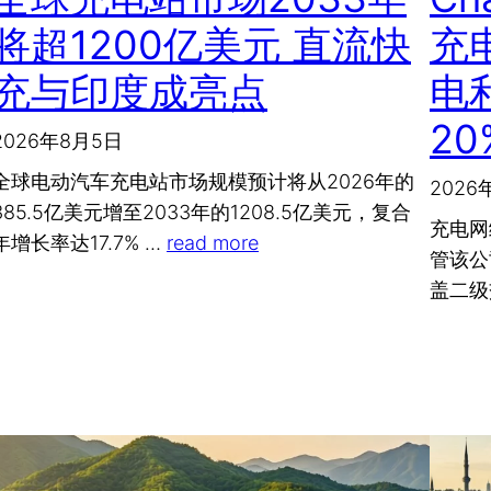
将超1200亿美元 直流快
充
充与印度成亮点
电
20
2026年8月5日
全球电动汽车充电站市场规模预计将从2026年的
2026
385.5亿美元增至2033年的1208.5亿美元，复合
充电网络
年增长率达17.7% …
read more
管该公
盖二级