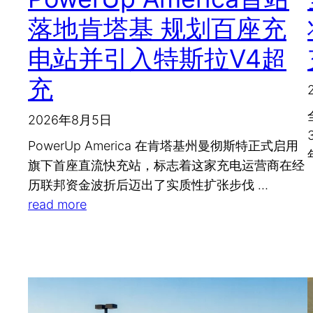
落地肯塔基 规划百座充
电站并引入特斯拉V4超
充
2026年8月5日
PowerUp America 在肯塔基州曼彻斯特正式启用
旗下首座直流快充站，标志着这家充电运营商在经
历联邦资金波折后迈出了实质性扩张步伐 …
read more