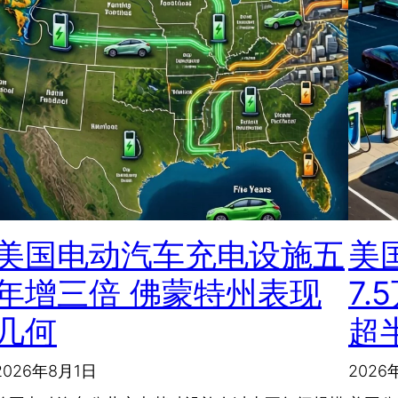
美国电动汽车充电设施五
美
年增三倍 佛蒙特州表现
7.
几何
超
2026年8月1日
2026