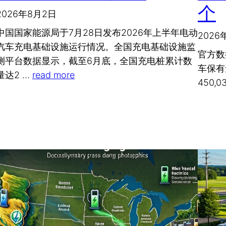
个
2026年8月2日
中国国家能源局于7月28日发布2026年上半年电动
2026
汽车充电基础设施运行情况。全国充电基础设施监
官方数
测平台数据显示，截至6月底，全国充电桩累计数
车保有
量达2 …
read more
450,0