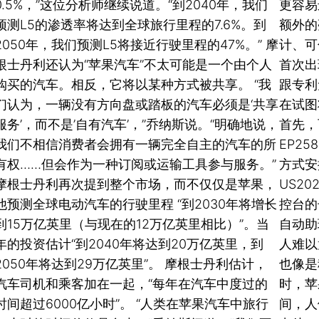
0.5%，”这位分析师继续说道。“到2040年，我们
更容易
预测L5的渗透率将达到全球旅行里程的7.6%。到
额外的
2050年，我们预测L5将接近行驶里程的47%。” 摩
计、可
根士丹利还认为“苹果汽车”不太可能是一个由个人
首次出
购买的汽车。相反，它将以某种方式被共享。 “我
跟专利
们认为，一辆没有方向盘或踏板的汽车必须是‘共享
在试图
服务’，而不是’自有汽车’，”乔纳斯说。“明确地说，
首先，
我们不相信消费者会拥有一辆完全自主的汽车的所
EP2
有权……但会作为一种订阅或运输工具参与服务。”
方式安
摩根士丹利再次提到整个市场，而不仅仅是苹果，
US20
他预测全球电动汽车的行驶里程 “到2030年将增长
控台的
到15万亿英里（与现在的12万亿英里相比）”。当
自动助
年的投资估计“到2040年将达到20万亿英里，到
人难以
2050年将达到29万亿英里”。 摩根士丹利估计，
也像是
汽车司机和乘客加在一起，“每年在汽车中度过的
时，苹
时间超过6000亿小时”。 “人类在苹果汽车中旅行
间，人