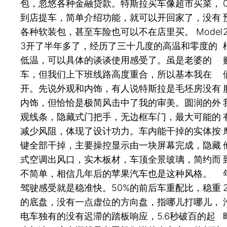
包，忽悠各种金融贷款。特斯拉买车像超市买菜，
到店提车，简单介绍功能，就可以开回家了，没有
各种软装包，甚至车险也可以不在店里买。 Model
3开了半年多了，经历了三十几度的高温和零度的
低温，可以具体的谈谈使用感受了。虽是老婆的
车，但我们上下班线路高度重合，所以基本我在
开。先说外观和内饰，有人说特斯拉是毛坯房没有
内饰，但恰恰是极简风击中了我的审美。圆润的外
观线条，隐藏式门把手，无边框车门，最大可能的
减少风阻，体现了设计功力。车内能干掉的实体按
键全部干掉，主要操控显示由一块屏幕完成，隐藏
式空调出风口，实木板材，车顶全景玻璃，简约而
不简单，相信几年后的苹果汽车也是这种风格。
驾驶感受就是稳准快。50%的前后车重配比，稳重
的底盘，没有一点虚位的方向盘，指哪儿打哪儿，
电车独有的没有迟滞的踏板响应，5.6秒破百的起