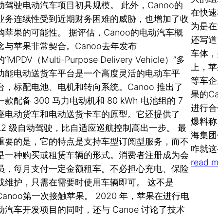
动驾驶电动汽车项目初具规模。 此外，Canoo的
在快速
业务连续性受到近期财务困难的威胁，也增加了收
为是在
购苹果的可能性。 据评估，Canoo的电动汽车概
还写道
念与苹果非常契合。Canoo去年发布
车体，
的“MPDV（Multi-Purpose Delivery Vehicle）”多
上，苹
功能电动送货车平台是一个高度灵活的电动车平
等车企
台，标配电池、电机和转向系统。Canoo 推出了
果的C
一款配备 300 马力电动机和 80 kWh 电池组的 7
进行合
座电动货车和电动送货卡车的原型。它还提供了
爆料称
L2 级自动驾驶，比自适应巡航控制高出一步。 最
海集团
重要的是，它的特点是支持车型订阅型服务，而不
咋就这
是一种购买或租赁车辆的形式。消费者注册成为会
read m
员，每月支付一定金额租车。不必担心充电、保险
或维护，只需在需要时使用车辆即可。 这不是
Canoo第一次接触苹果。 2020 年，苹果在进行电
动汽车开发项目的同时，还与 Canoe 讨论了技术