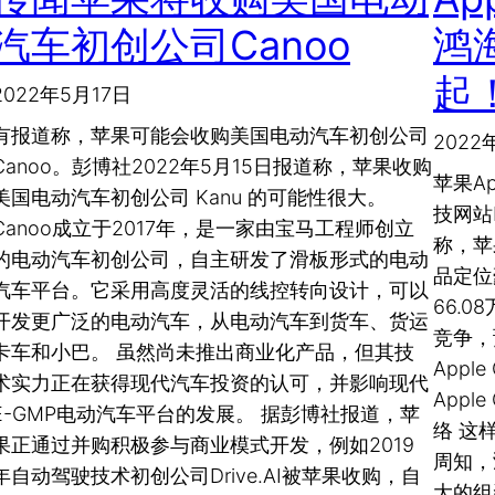
汽车初创公司Canoo
鸿
起
2022年5月17日
有报道称，苹果可能会收购美国电动汽车初创公司
2022
Canoo。彭博社2022年5月15日报道称，苹果收购
苹果A
美国电动汽车初创公司 Kanu 的可能性很大。
技网站N
Canoo成立于2017年，是一家由宝马工程师创立
称，苹
的电动汽车初创公司，自主研发了滑板形式的电动
品定位
汽车平台。它采用高度灵活的线控转向设计，可以
66.
开发更广泛的电动汽车，从电动汽车到货车、货运
竞争，
卡车和小巴。 虽然尚未推出商业化产品，但其技
App
术实力正在获得现代汽车投资的认可，并影响现代
App
E-GMP电动汽车平台的发展。 据彭博社报道，苹
络 这
果正通过并购积极参与商业模式开发，例如2019
周知，
年自动驾驶技术初创公司Drive.AI被苹果收购，自
大的组