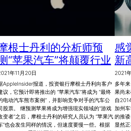
摩根士丹利的分析师预
感觉
测“苹果汽车”将颠覆行业
新
2021年11月20日
2021
据AppleInsider报道，投资银行摩根士丹利向客户
多年来
建议，它预计即将推出的 “苹果汽车”将成为 “最终
果尚未
的电动汽车熊市案例”，并影响竞争对手的汽车公
自20
司股票。 继预测苹果将成为增强现实领域的“游戏
加州车
改变者”之后，摩根士丹利的研究人员认为 “苹果汽
的推诿
车”也会发生同样的情况，但速度要慢一些。根据
显然正