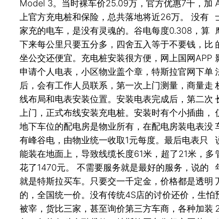
Model 3。当时裸车价25.09万，官方优惠7千，加
上官方充电桩和保险，总共落地将近26万。 没有
家充的电车，是没有灵魂的。谷电每度0.308，算
下来每公里只要五分多，四舍五入等于不要钱，比
坐公交还便宜。充电桩安装很方便，网上国网APP
申请个人电表，小区物业盖个章，特斯拉官网下单
后，会有工作人员联系，第一次上门测量，商量走
线布局和电表安装位置。安装电表完成后，第二次
上门，正式布线安装充电桩。安装时有个小插曲，
地下车位的配电房是物业所有，在配电房装电表没
有峰谷电，由物业统一收取1元每度。最后电表只
能装在地面上，导致线缆长度61米，超了21米，多
花了1470元。 不需要服务就是最好的服务，说的
就是特斯拉买车。只要交一千定金，价格都是透明
的，全国统一价。没有传统4S店的讨价还价，生怕
被宰，货比三家，甚至询价第三方车商，各种加装