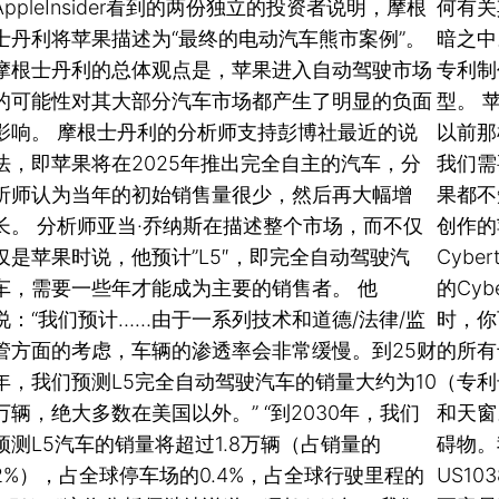
AppleInsider看到的两份独立的投资者说明，摩根
何有关
士丹利将苹果描述为“最终的电动汽车熊市案例”。
暗之中
摩根士丹利的总体观点是，苹果进入自动驾驶市场
专利制
的可能性对其大部分汽车市场都产生了明显的负面
型。 
影响。 摩根士丹利的分析师支持彭博社最近的说
以前那
法，即苹果将在2025年推出完全自主的汽车，分
我们需
析师认为当年的初始销售量很少，然后再大幅增
果都不
长。 分析师亚当·乔纳斯在描述整个市场，而不仅
创作的
仅是苹果时说，他预计”L5″，即完全自动驾驶汽
Cyb
车，需要一些年才能成为主要的销售者。 他
的Cy
说：“我们预计……由于一系列技术和道德/法律/监
时，你
管方面的考虑，车辆的渗透率会非常缓慢。到25财
的所有
年，我们预测L5完全自动驾驶汽车的销量大约为10
（专利
万辆，绝大多数在美国以外。” “到2030年，我们
和天窗
预测L5汽车的销量将超过1.8万辆（占销量的
碍物。
2%），占全球停车场的0.4%，占全球行驶里程的
US1