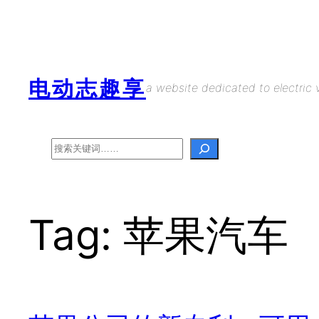
Skip
to
content
电动志趣享
a website dedicated to electric v
Search
Tag:
苹果汽车