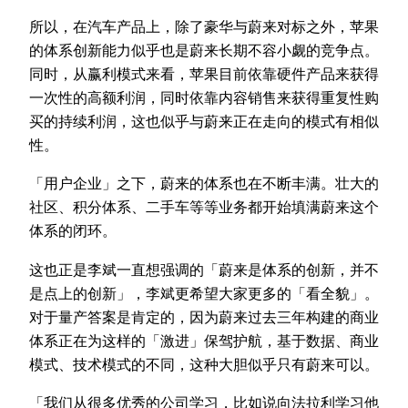
所以，在汽车产品上，除了豪华与蔚来对标之外，苹果
的体系创新能力似乎也是蔚来长期不容小觑的竞争点。
同时，从赢利模式来看，苹果目前依靠硬件产品来获得
一次性的高额利润，同时依靠内容销售来获得重复性购
买的持续利润，这也似乎与蔚来正在走向的模式有相似
性。
「用户企业」之下，蔚来的体系也在不断丰满。壮大的
社区、积分体系、二手车等等业务都开始填满蔚来这个
体系的闭环。
这也正是李斌一直想强调的「蔚来是体系的创新，并不
是点上的创新」，李斌更希望大家更多的「看全貌」。
对于量产答案是肯定的，因为蔚来过去三年构建的商业
体系正在为这样的「激进」保驾护航，基于数据、商业
模式、技术模式的不同，这种大胆似乎只有蔚来可以。
「我们从很多优秀的公司学习，比如说向法拉利学习他