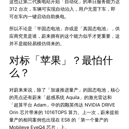
这也让第二代换电站开始「自动化」的单日服务能力达
312 台次，车辆可实现自动泊入，用户无需下车，即
可在车内一键启动自助换电。
所以不论是「半固态电池」亦或是「真固态电池」，供
应商究竟是谁，蔚来拥有的这个能力似乎才更重要，这
并不是能轻易模仿得来的。
对标「苹果」？最怕什
么？
对蔚来来说，除了「加速推进量产」的固态电池，核心
的亮点还有蔚来「超感系统 Aquila」的激光雷达和
「超算平台 Adam」中的四颗英伟达 NVIDIA DRIVE
Orin 芯片带来的 1016TOPS 算力。上一次，蔚来提前
量产的相同案例也出现在 ES8 的「第一个量产的
Mobileye EyeQ4 芯片」上。