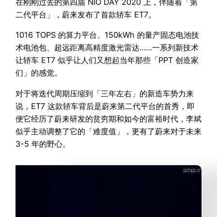
在刚刚过去的第四届 NIO DAY 2020 上，伴随着「第
二代平台」，蔚来发布了首款轿车 ET7。
1016 TOPS 的算力平台、150kWh 的量产固态电池技
术电池包、超远距离高精度激光雷达……一系列新技术
让轿车 ET7 似乎让人们又想起当年那些「PPT 创造家
们」的感觉。
对于将迭代周期压缩到「三年左右」的新造车势力来
说，ET7 这款轿车背后是蔚来第二代平台的首秀，即
便它经历了蔚来研发的贫穷期和如今的富裕时代，李斌
似乎主动调整了它的「难度值」，更有了蔚来对于未来
3-5 年的野心。