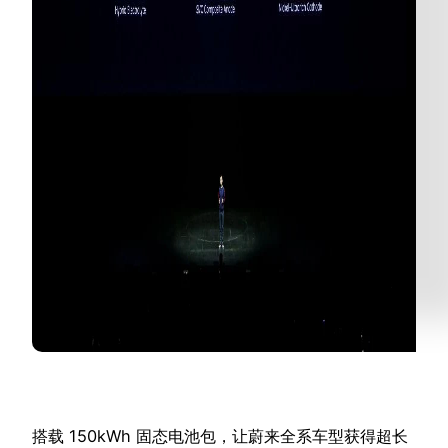
搭载 150kWh 固态电池包，让蔚来全系车型获得超长