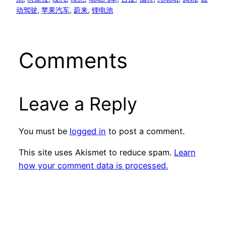
动驾驶
, 
苹果汽车
, 
蔚来
, 
锂电池
Comments
Leave a Reply
You must be
logged in
to post a comment.
This site uses Akismet to reduce spam.
Learn
how your comment data is processed.