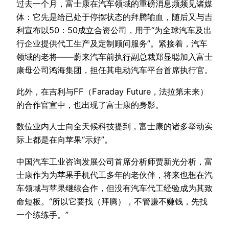
过去一个月，富士康在汽车领域的重磅消息频频见诸媒
体：它先是给已处于停摆状态的拜腾输血，随后又与吉
利宣布以50：50成立合资公司，用于“为全球汽车及出
行企业提供代工生产及定制顾问服务”。紧接着，汽车
领域的老将——蔚来汽车前执行副总裁郑显聪加入富士
康母公司鸿海集团，担任其电动汽车平台首席执行官。
此外，在吉利与FF（Faraday Future，法拉第未来）
的合作官宣中，也出现了富士康的身影。
数位业内人士向全天候科技提到，富士康的诸多举动实
际上都是在向苹果“示好”。
中国汽车工业咨询发展公司首席分析师贾新光分析，富
士康作为为苹果手机代工多年的老伙伴，将来也想在汽
车领域与苹果继续合作，但没有汽车代工经验成为其致
命短板。“所以它要找（拜腾），不管赚不赚钱，先找
一个练练手。”