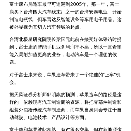
富士康布局造车最早可追溯到2005年。那一年，富士
康买下台湾四大汽车线束厂之一的台湾安泰电业，开始
制造电瓶线、倒车雷达及智能设备等车用电子用品。这
被外界视为其切入汽车领域的起点。
台湾北极星研究院院长梁国元此前在接受媒体采访时提
到，富士康的智能手机业务利润率不高，所以一直希望
能入局附加值更高的业务，电动汽车是一个理想的候
选。
对于富士康来说，苹果造车带来了一个绝佳的“上车”机
会。
据天风证券分析师郭明錤的预测，苹果造车的路径是这
样的：依赖现有汽车制造商的资源，将把零部件制造和
组装外包给传统汽车制造商，而苹果自身则会专注于自
动驾驶、电池技术、产品设计等方面。
富士康和苹果彼此相熟，有过很多交集。但在新能源这