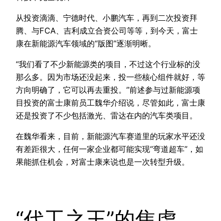
从投资滴滴、宁德时代、小鹏汽车，再到二次投资拜
腾、与FCA、吉利成立合资公司等等，到今天，富士
康在新能源汽车领域的“版图”逐渐明晰。
“我们看了不少新能源类的项目，不过这个行业标的没
那么多。因为市场还没起来，投一些核心组件就好，等
方向明确了，它可以再去重投。”前述参与过新能源项
目投资的富士康前员工魏华介绍说，尽管如此，富士康
还是投资了不少包括激光、雷达在内的汽车类项目。
在魏华看来，目前，新能源汽车赛道里的玩家水平还没
有差距很大，任何一家企业都可能实现“弯道超车”，如
果能抓住机会，对富士康来说也是一次转型升级。
“代工之王”的焦虑