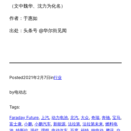
（文中魏华、沈力为化名）
作者：于惠如
出处：头条号 @华尔街见闻
Posted
2021年2月7日
in
行业
by
电动志
Tags:
Faraday Future
, 
上汽
, 
动力电池
, 
北汽
, 
大众
, 
奇瑞
, 
奔驰
, 
宝马
, 
富士康
, 
小鹏
, 
小鹏汽车
, 
新能源
, 
法拉第
, 
法拉第未来
, 
燃料电
池
, 
特斯拉
, 
现代
, 
理想
, 
电动汽车
, 
百度
, 
福特
, 
纯电动
, 
腾讯
, 
自