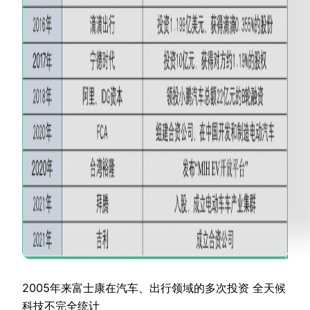
2005年来富士康在汽车、出行领域的多次投资 全天候
科技不完全统计