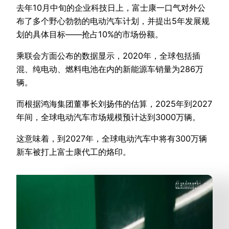
去年10月中旬的企业科技日上，富士康一口气对外公
布了多个野心勃勃的电动汽车计划，并提出5年发展规
划的具体目标——抢占10%的市场份额。
乘联会方面公布的数据显示，2020年，全球包括插
混、纯电动、燃料电池在内的新能源车销量为286万
辆。
而根据鸿海集团董事长刘扬伟的估算，2025年到2027
年间，全球电动汽车市场规模预计达到3000万辆。
这意味着，到2027年，全球电动汽车中将有300万辆
新车被打上富士康代工的烙印。