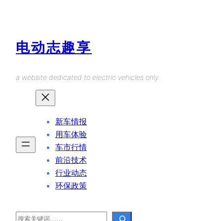
Skip
to
content
电动志趣享
a website dedicated to electric vehicles only.
新车情报
用车体验
车市行情
前沿技术
行业动态
环保政策
Search