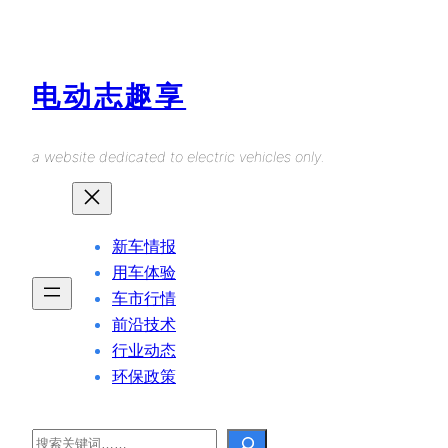
Skip
to
content
电动志趣享
a website dedicated to electric vehicles only.
新车情报
用车体验
车市行情
前沿技术
行业动态
环保政策
Search