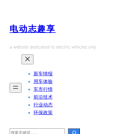
Skip
to
content
电动志趣享
a website dedicated to electric vehicles only.
新车情报
用车体验
车市行情
前沿技术
行业动态
环保政策
Search