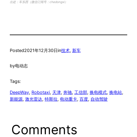
出处：车东西（微信订阅号：chedongxi）
Posted
2021年12月30日
in
技术
, 
新车
by
电动志
Tags:
DeepWay
, 
Robotaxi
, 
天津
, 
奔驰
, 
工信部
, 
换电模式
, 
换电站
, 
新能源
, 
激光雷达
, 
特斯拉
, 
电动重卡
, 
百度
, 
自动驾驶
Comments