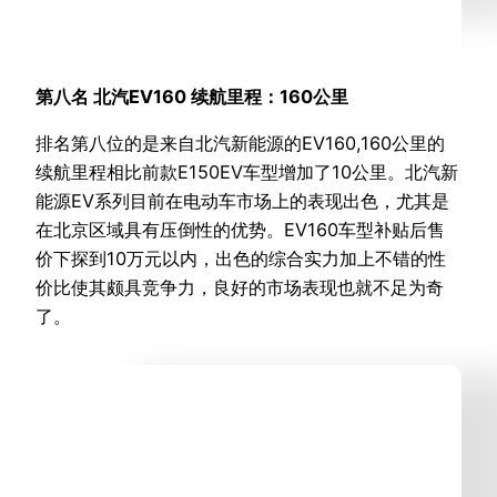
第八名 北汽EV160 续航里程：160公里
排名第八位的是来自北汽新能源的EV160,160公里的
续航里程相比前款E150EV车型增加了10公里。北汽新
能源EV系列目前在电动车市场上的表现出色，尤其是
在北京区域具有压倒性的优势。EV160车型补贴后售
价下探到10万元以内，出色的综合实力加上不错的性
价比使其颇具竞争力，良好的市场表现也就不足为奇
了。