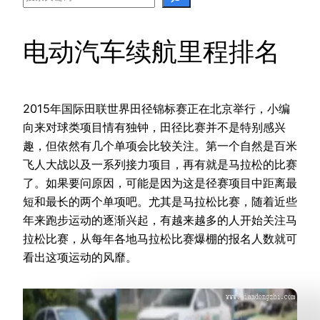
电动汽车续航里程排名
2015年国际田联世界田径锦标赛正在北京举行，小编
向来对球类项目情有独钟，田径比赛并不是特别感兴
趣，但依然有几个单项会比较关注。第一个自然是百米
飞人大战以及一系列接力项目，再有就是马拉松的比赛
了。如果要问原因，可能是因为这是径赛项目中距离最
短和最长的两个单项吧。尤其是马拉松比赛，随着近些
年来跑步运动的逐渐兴起，有越来越多的人开始关注马
拉松比赛，从每年各地马拉松比赛爆棚的报名人数就可
看出这项运动的风靡。