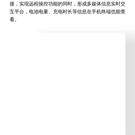
接，实现远程操控功能的同时，形成多媒体信息实时交
互平台，电池电量、充电时长等信息在手机终端也能查
看。