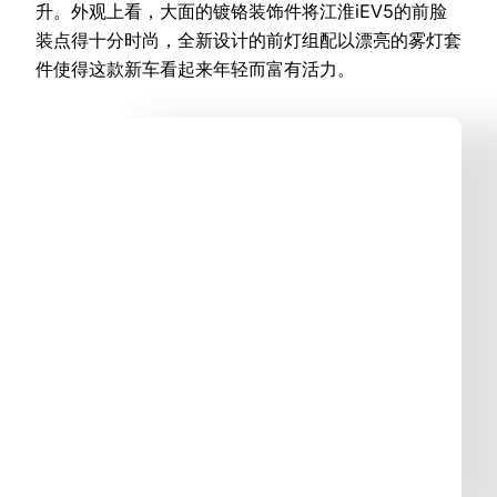
升。外观上看，大面的镀铬装饰件将江淮iEV5的前脸
装点得十分时尚，全新设计的前灯组配以漂亮的雾灯套
件使得这款新车看起来年轻而富有活力。