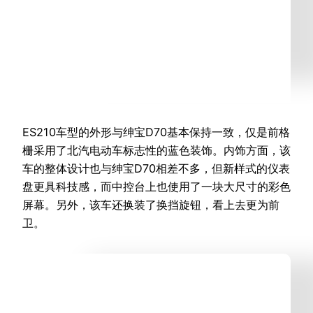
ES210车型的外形与绅宝D70基本保持一致，仅是前格
栅采用了北汽电动车标志性的蓝色装饰。内饰方面，该
车的整体设计也与绅宝D70相差不多，但新样式的仪表
盘更具科技感，而中控台上也使用了一块大尺寸的彩色
屏幕。另外，该车还换装了换挡旋钮，看上去更为前
卫。