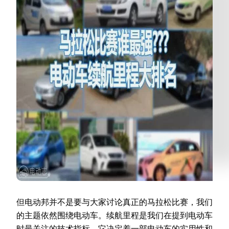
但电动邦并不是要与大家讨论真正的马拉松比赛，我们
的主题依然围绕电动车。续航里程是我们在提到电动车
时最关注的技术指标，它决定着一部电动车的实用性和