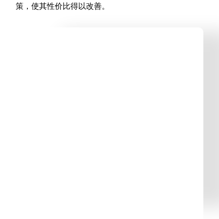
策，使其性价比得以改善。