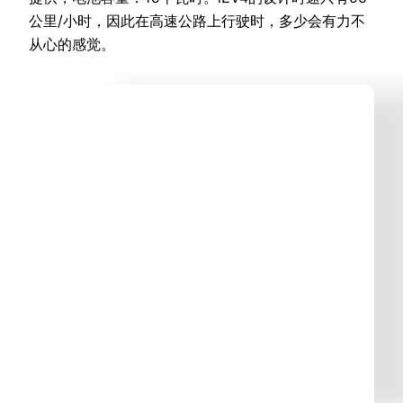
公里/小时，因此在高速公路上行驶时，多少会有力不
从心的感觉。