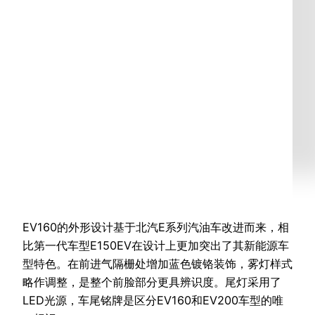
EV160的外形设计基于北汽E系列汽油车改进而来，相
比第一代车型E150EV在设计上更加突出了其新能源车
型特色。在前进气隔栅处增加蓝色镀铬装饰，雾灯样式
略作调整，是整个前脸部分更具辨识度。尾灯采用了
LED光源，车尾铭牌是区分EV160和EV200车型的唯