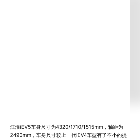
江淮iEV5车身尺寸为4320/1710/1515mm，轴距为
2490mm，车身尺寸较上一代iEV4车型有了不小的提