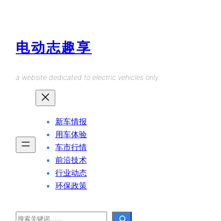
Skip
to
content
电动志趣享
a website dedicated to electric vehicles only.
新车情报
用车体验
车市行情
前沿技术
行业动态
环保政策
Search