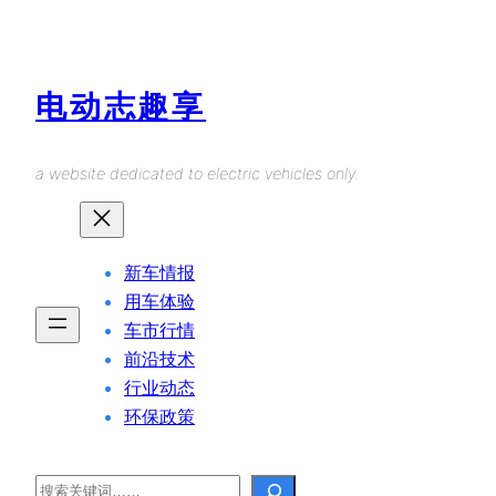
Skip
to
content
电动志趣享
a website dedicated to electric vehicles only.
新车情报
用车体验
车市行情
前沿技术
行业动态
环保政策
Search