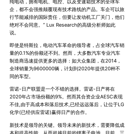
纯电动，拥有电机、电控、以及变速箱技术的全球车
企，都不会强推颠覆现有技术路线的产品。车企可以旅
行节能减排的国际责任，但要让发动机工厂关门，他们
绝对不会同意。” Lux Research的高级分析师如此
说。
即使是特斯拉，电动汽车革命的领导者，占全球汽车销
量的0.1%的份额还不到。然而，大多数汽车专业汽车
制造商迅速提供更多的选择：如大众集团，在2014，
全球销量为9600000辆，计划到2020年提供20种不
同的车型。
雷诺-日产联盟是一个不错的选择。雷诺-日产将在
2020年占市场份额的9%。然而其合资企业AESC表现
不佳,由于高成本和落后技术,已经远远落后，让位于LG
化学(已经供应雷诺)赢得日产的合作。
新技术是领导的关键。领导未来的新技术，需要降低成
本和提高性能，从而超越目前的锂离子电池。目前，三