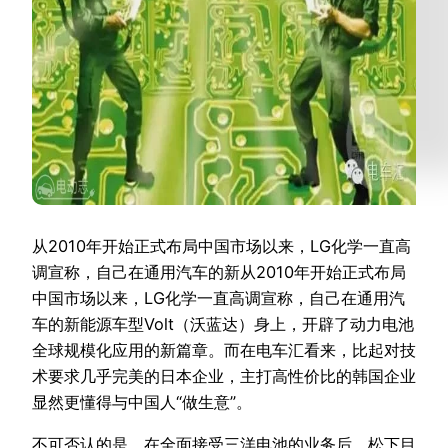
从2010年开始正式布局中国市场以来，LG化学一直高
调宣称，自己在通用汽车的新从2010年开始正式布局
中国市场以来，LG化学一直高调宣称，自己在通用汽
车的新能源车型Volt（沃蓝达）身上，开辟了动力电池
全球规模化应用的新篇章。而在电车汇看来，比起对技
术要求几乎完美的日本企业，主打高性价比的韩国企业
显然更懂得与中国人“做生意”。
不可否认的是，在全面接受三洋电池的业务后，松下目