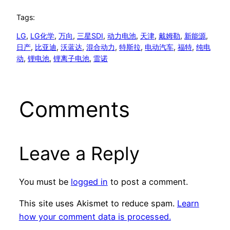
Tags:
LG
, 
LG化学
, 
万向
, 
三星SDI
, 
动力电池
, 
天津
, 
戴姆勒
, 
新能源
, 
日产
, 
比亚迪
, 
沃蓝达
, 
混合动力
, 
特斯拉
, 
电动汽车
, 
福特
, 
纯电
动
, 
锂电池
, 
锂离子电池
, 
雷诺
Comments
Leave a Reply
You must be
logged in
to post a comment.
This site uses Akismet to reduce spam.
Learn
how your comment data is processed.