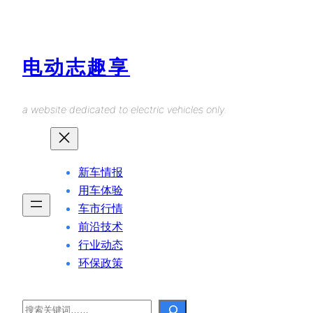
Skip
to
content
电动志趣享
a website dedicated to electric vehicles only.
新车情报
用车体验
车市行情
前沿技术
行业动态
环保政策
Search