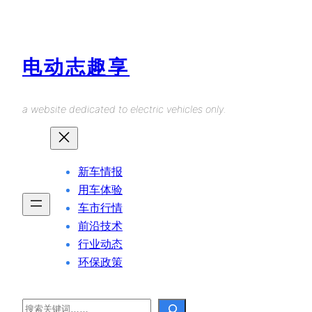
Skip
to
content
电动志趣享
a website dedicated to electric vehicles only.
新车情报
用车体验
车市行情
前沿技术
行业动态
环保政策
Search