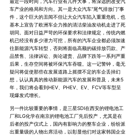
最近一段时间，汽车行业有几件大事，将深远的改变汽
车产业的格局和方向。其一是大众汽车“尾气排放门”事
件，这个巨大的丑闻不但让大众汽车陷入重重危机，也
基本上宣告了欧洲车企力推的清洁柴油发动机走进了死
胡同。面对日益严苛的环保要求和法律规定，传统内燃
机已经没有多少潜力可挖，所有的汽车企业都必须加速
往新能源汽车转型，否则将面临高额的碳排放罚款、产
品禁售、法律诉讼、舆论谴责、品牌下跌等一系列严重
后果，生存空间将被环保汽车吞噬。这一记警钟，毫无
疑问将促使那些在发展道路上摇摆不定的车企丢掉幻
想，认认真真的推动新能源汽车的发展和普及，未来5
年，我们将会看到HEV、PHEV、EV、FCV等车型呈
现爆发式增长。
另一件比较重要的事情，是三星SDI在西安的锂电池工
厂和LG化学在南京的锂电池工厂先后投产，尤其是在
后者的投产仪式上，国内有影响力的整车企业，纷纷派
出重量级的人物出席活动，以彰显他们对这家韩国企业