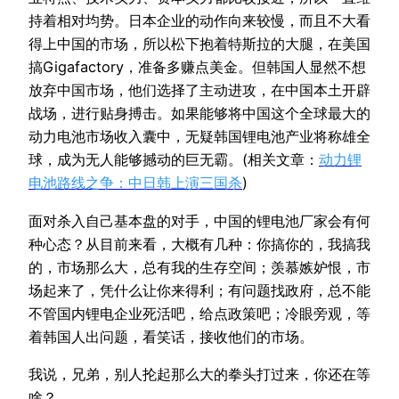
持着相对均势。日本企业的动作向来较慢，而且不大看
得上中国的市场，所以松下抱着特斯拉的大腿，在美国
搞Gigafactory，准备多赚点美金。但韩国人显然不想
放弃中国市场，他们选择了主动进攻，在中国本土开辟
战场，进行贴身搏击。如果能够将中国这个全球最大的
动力电池市场收入囊中，无疑韩国锂电池产业将称雄全
球，成为无人能够撼动的巨无霸。(相关文章：
动力锂
电池路线之争：中日韩上演三国杀
)
面对杀入自己基本盘的对手，中国的锂电池厂家会有何
种心态？从目前来看，大概有几种：你搞你的，我搞我
的，市场那么大，总有我的生存空间；羡慕嫉妒恨，市
场起来了，凭什么让你来得利；有问题找政府，总不能
不管国内锂电企业死活吧，给点政策吧；冷眼旁观，等
着韩国人出问题，看笑话，接收他们的市场。
我说，兄弟，别人抡起那么大的拳头打过来，你还在等
啥？