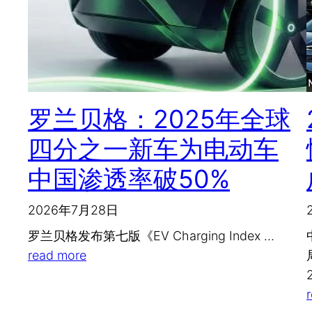
罗兰贝格：2025年全球
四分之一新车为电动车
中国渗透率破50%
2026年7月28日
罗兰贝格发布第七版《EV Charging Index …
read more