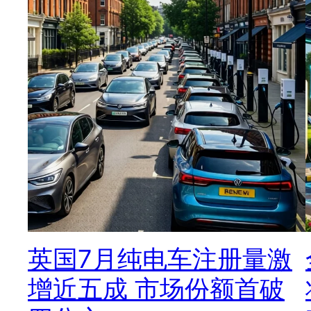
英国7月纯电车注册量激
增近五成 市场份额首破