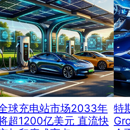
全球充电站市场2033年
特斯
将超1200亿美元 直流快
Gr