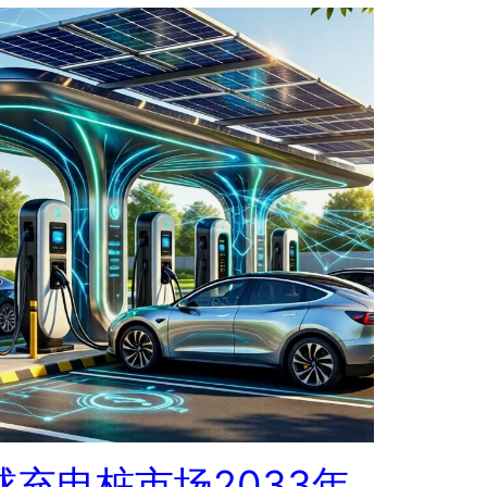
球充电桩市场2033年