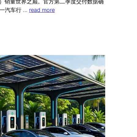
V）销量世界之巅。官方第二季度交付数据确
一汽车行 …
read more