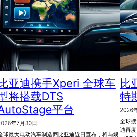
比亚迪携手Xperi 全球车
比
型将搭载DTS
特
AutoStage平台
2026
全球搜
2026年7月30日
迪再度
全球最大电动汽车制造商比亚迪近日宣布，将与娱