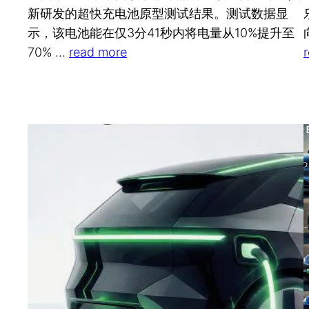
新研发的超快充电池原型测试结果。测试数据显
示，该电池能在仅3分41秒内将电量从10%提升至
70% …
read more