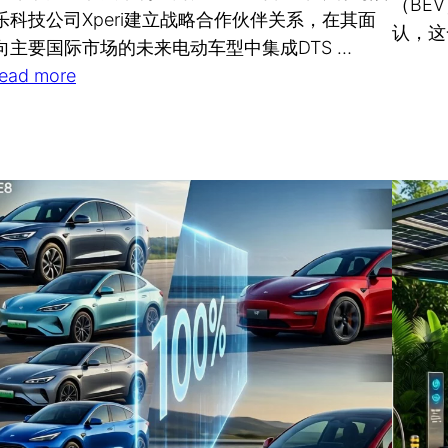
（BE
乐科技公司Xperi建立战略合作伙伴关系，在其面
认，这
向主要国际市场的未来电动车型中集成DTS …
read more