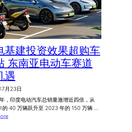
电基建投资效果超购车
贴 东南亚电动车赛道
机遇
年7月23日
年，印度电动汽车总销量激增近四倍，从
 年的 40 万辆跃升至 2023 年的 150 万辆 …
ore