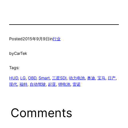
Posted
2015年9月9日
in
行业
by
CarTek
Tags:
HUD
, 
LG
, 
OBD
, 
Smart
, 
三星SDI
, 
动力电池
, 
奥迪
, 
宝马
, 
日产
, 
现代
, 
福特
, 
自动驾驶
, 
起亚
, 
锂电池
, 
雷诺
Comments