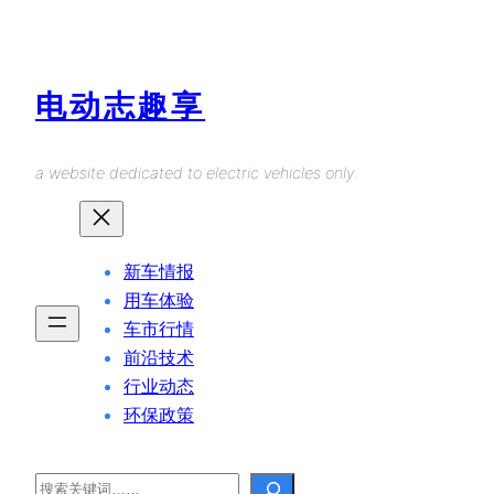
Skip
to
content
电动志趣享
a website dedicated to electric vehicles only.
新车情报
用车体验
车市行情
前沿技术
行业动态
环保政策
Search