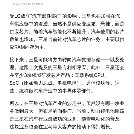
三星设计的车载HUD概念
受LG成立“汽车部件部门”的影响，三星也在加强在汽
车供应链中的渗透。当然不是供应变速箱、悬挂，而是
供应芯片。随着汽车智能化不断提升，汽车使用的芯片
数量也增加。三星当前针对汽车芯片的业务，主要以供
应RAM内存为主。
接下来，三星可能将方向转向汽车数据存储——以及处
理。这跟上文提及的三星专利相呼应。此外，三星还会
在至少3块领域研发芯片产品：车载系统CPU、
SoC（比如动力总成、电机电控）、通信模块等。这
些，统称做汽车产业中的半导体零部件。
所以，在三星对汽车产业的涉足中，虽然没有哪一块业
务做到最大，但布局的面很广。当前，动力锂电池应该
是三星在汽车行业最成功的业务。随着电动化的普及，
这块业务也会在宝马等大客户的推动下得到增长。