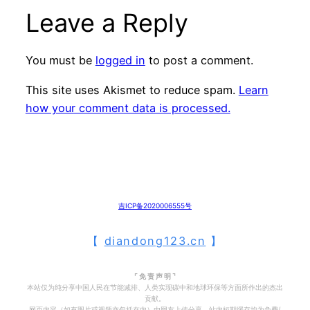
Leave a Reply
You must be
logged in
to post a comment.
This site uses Akismet to reduce spam.
Learn
how your comment data is processed.
吉ICP备2020006555号
【
diandong123.cn
】
⌜ 免 责 声 明 ⌝
本站仅为纯分享中国人民在节能减排、人类实现碳中和地球环保等方面所作出的杰出
贡献。
网页内容（如有图片或视频亦包括在内）由网友上传分享，站内短期缓存均为免费/