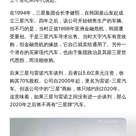
在1994年，三星集团会长李健熙，在韩国釜山发起成
立三星汽车。四年之后，该公司开始销售生产的车辆。
但不巧的是，当时正值1998年亚洲金融危机，韩国遭
受重创。于是三星汽车寻求出售。当时大宇汽车有意收
购，但金融危机的缘故，它自己就卖给通用了。另外一
个潜在的买家现代汽车，也由于集团政治及其跟三星世
代恩怨，而没能收购。
后来三星与雷诺汽车谈判，后者以5.6亿美元注资，收
购其70%股权。公司自2000年起，更名为雷诺-三星汽
车。但该公司中的“三星”商标，将只续约到2020年。
这意味着，如果三星与雷诺之间没有进一步谈判，那么
2020年之后将不再有“三星牌”汽车。