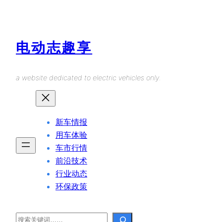
Skip
to
content
电动志趣享
a website dedicated to electric vehicles only.
新车情报
用车体验
车市行情
前沿技术
行业动态
环保政策
Search