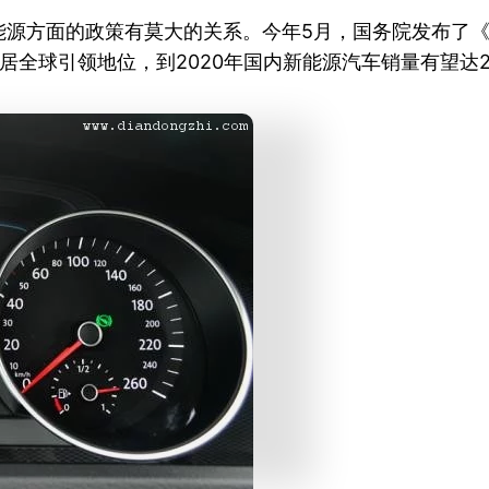
源方面的政策有莫大的关系。今年5月，国务院发布了《
全球引领地位，到2020年国内新能源汽车销量有望达2