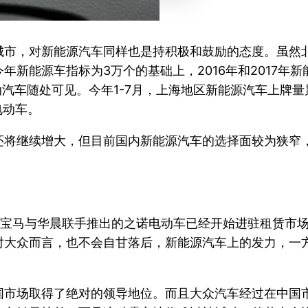
城市，对新能源汽车同样也是持积极和鼓励的态度。虽然
新能源车指标为3万个的基础上，2016年和2017年
汽车随处可见。今年1-7月，上海地区新能源汽车上牌量累
电动车。
还将继续增大，但目前国内新能源汽车的选择面较为狭窄
售，宝马与华晨联手推出的之诺电动车已经开始进驻租赁市
对大众而言，也不会自甘落后，新能源汽车上的发力，一
国市场取得了绝对的领导地位。而且大众汽车经过在中国市