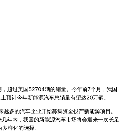
，超过美国52704辆的销量。今年前7个月，我国
人士预计今年新能源汽车总销量有望达20万辆。
越来越多的汽车企业开始募集资金投产新能源项目。
来几年内，我国的新能源汽车市场将会迎来一次长足
为多样化的选择。