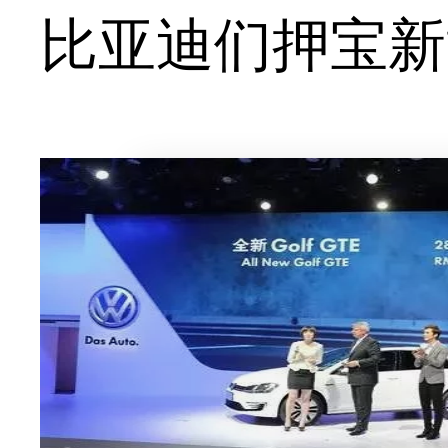
比亚迪们押宝新