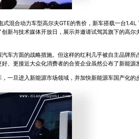
混合动力车型高尔夫GTE的售价，新车搭载一台1.4L T
创新与技术媒体开放日，展示并邀请试驾其旗下的高尔夫
源汽车方面的战略措施。但这样的红利几乎被自主品牌所
更好、更接近大众化消费者的合资企业虽然公布了新能源
车，一旦进入新能源市场领域，并加快新能源车国产化的