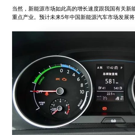
当然，新能源市场如此高的增长速度跟我国有关新能
重点产业。预计未来5年中国新能源汽车市场发展将居