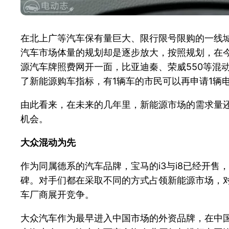
在北上广等汽车保有量巨大、限行限号限购的一线
汽车市场体量的规划却是逐步放大，按照规划，在今年
源汽车牌照费网开一面，比亚迪秦、荣威550等混动
了新能源购车指标，有1辆车的市民可以再申请1辆
由此看来，在未来的几年里，新能源市场的需求量
机会。
大众混动为先
作为同属德系的汽车品牌，宝马的i3与i8已经开
碑。对手们都在采取不同的方式占领新能源市场，
车厂商展开竞争。
大众汽车作为最早进入中国市场的外资品牌，在中