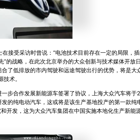
士在接受采访时曾说：“电池技术目前存在一定的局限，
先”的战略，在此次北京举办的大众创新与技术媒体开放日
结合了低排放的市内驾驶和远途驾驶出行的优势，将是大
源技术。
一步合作发展新能源车签署了协议，上海大众汽车将于2
发的纯电动汽车，这或将是该生产基地投产的第一款纯电
究和开发，这为大众汽车集团在中国实施本地化生产新能