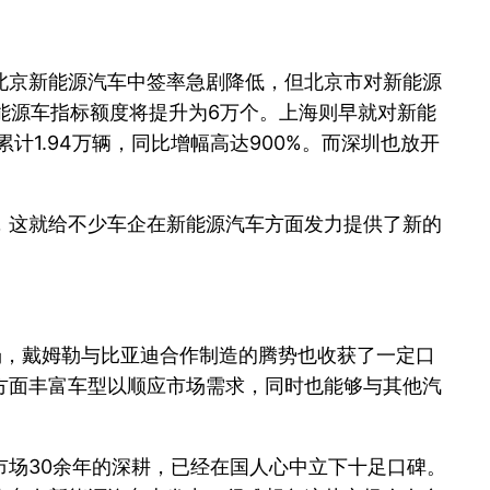
北京新能源汽车中签率急剧降低，但北京市对新能源
新能源车指标额度将提升为6万个。上海则早就对新能
计1.94万辆，同比增幅高达900%。而深圳也放开
，这就给不少车企在新能源汽车方面发力提供了新的
场，戴姆勒与比亚迪合作制造的腾势也收获了一定口
方面丰富车型以顺应市场需求，同时也能够与其他汽
场30余年的深耕，已经在国人心中立下十足口碑。