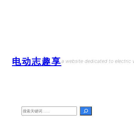
Skip
to
content
电动志趣享
a website dedicated to electric v
Search