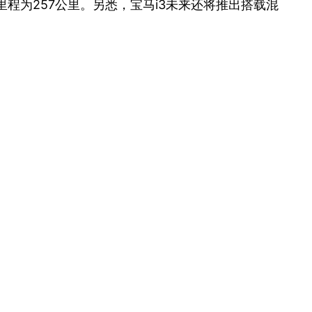
航里程为257公里。另悉，宝马i3未来还将推出搭载混