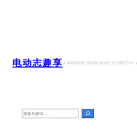
Skip
to
content
电动志趣享
a website dedicated to electric v
Search