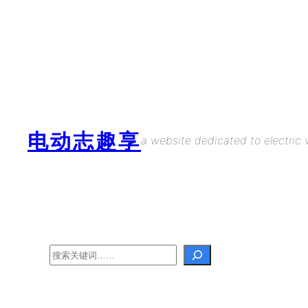
Skip
to
content
电动志趣享
a website dedicated to electric v
Search