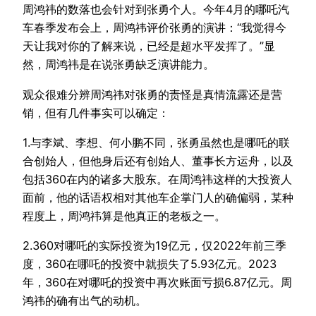
周鸿祎的数落也会针对到张勇个人。今年4月的哪吒汽
车春季发布会上，周鸿祎评价张勇的演讲：“我觉得今
天让我对你的了解来说，已经是超水平发挥了。”显
然，周鸿祎是在说张勇缺乏演讲能力。
观众很难分辨周鸿祎对张勇的责怪是真情流露还是营
销，但有几件事实可以确定：
1.与李斌、李想、何小鹏不同，张勇虽然也是哪吒的联
合创始人，但他身后还有创始人、董事长方运舟，以及
包括360在内的诸多大股东。在周鸿祎这样的大投资人
面前，他的话语权相对其他车企掌门人的确偏弱，某种
程度上，周鸿祎算是他真正的老板之一。
2.360对哪吒的实际投资为19亿元，仅2022年前三季
度，360在哪吒的投资中就损失了5.93亿元。2023
年，360在对哪吒的投资中再次账面亏损6.87亿元。周
鸿祎的确有出气的动机。