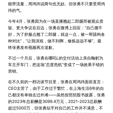
能带流量，周鸿祎说两句也无妨。但张勇不只要受周鸿
祎的气。
今年4月，张勇因为在一场直播翘起二郎腿而被观众质
疑。更大争议在后边，张勇在微博上回应：“自己腰不
好，为了舒服点翘了二郎腿，就这一点，被一帮舔狗各
种对比”，“让我演戏，做不到啊，修炼远远不够”。最
终张勇发布视频再次道歉。
不过一个月后，张勇在哪吒L的交付活动上亲自鞠躬为
车主开车门，把这场“态度危机”变成了一场效果不错的
营销。
在不久前的一档访谈节目里，张勇在周鸿祎面前直言：
CEO太苦了，由于工作过于繁忙，在上海生活6年的自
己都没有单独去过外滩——虽然按照招股书披露，张勇
的2023年总薪酬是3099.4万元，2021-2023总薪酬
超过5000万，但张勇似乎对自己的工作并不满意，不