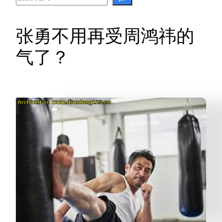
张勇不用再受周鸿祎的
气了？