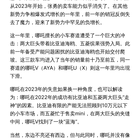
从2023年开始，张勇的卖车能力似乎消失了。在其他
新势力争相爆发式增长的一年里，前一年的销冠反倒失
去了魔力，迎来了新势力中罕见的负增长。
这一年里，哪吒擅长的小车赛道遭受了一个巨大的冲
击：两大巨头带着比亚迪海鸥、五菱缤果强势入局。此
前一年备受产能问题困扰的比亚迪海鸥也开始交付爬
坡。这三款车均进入了当年的销量前十乃至前五，同一
赛道的哪吒V（AYA）和哪吒U（X）则这一年里均出现
下滑。
哪吒在2023年的失意如果换一种角度，也可以解读
为：哪吒在2022年的成功有比亚迪和五菱两大巨头“走
神”的因素。比亚迪有限的产能无法照顾到10万元以下
的小车市场，而五菱忙于售卖mini，在两大巨头的夹缝
中间，哪吒V找到了一块“蓝海”。
当然，东边不亮还有西边，但与此同时，哪吒并没有像