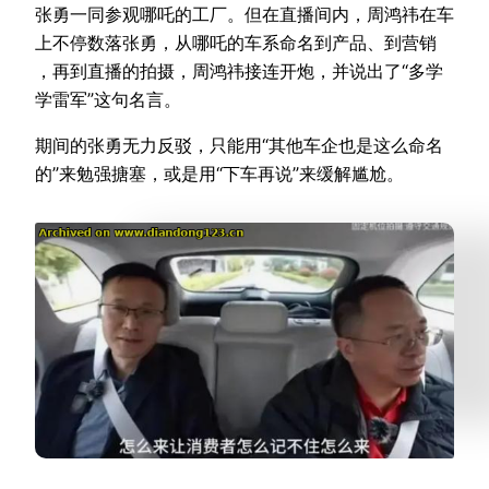
张勇一同参观哪吒的工厂。但在直播间内，周鸿祎在车
上不停数落张勇，从哪吒的车系命名到产品、到营销
，再到直播的拍摄，周鸿祎接连开炮，并说出了“多学
学雷军”这句名言。
期间的张勇无力反驳，只能用“其他车企也是这么命名
的”来勉强搪塞，或是用“下车再说”来缓解尴尬。