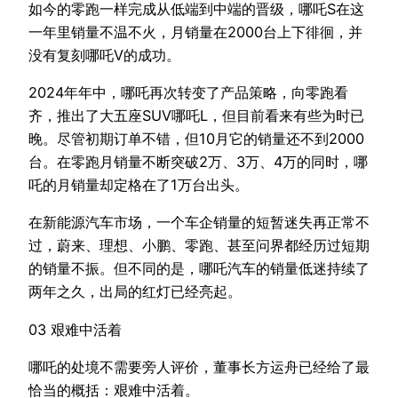
如今的零跑一样完成从低端到中端的晋级，哪吒S在这
一年里销量不温不火，月销量在2000台上下徘徊，并
没有复刻哪吒V的成功。
2024年年中，哪吒再次转变了产品策略，向零跑看
齐，推出了大五座SUV哪吒L，但目前看来有些为时已
晚。尽管初期订单不错，但10月它的销量还不到2000
台。在零跑月销量不断突破2万、3万、4万的同时，哪
吒的月销量却定格在了1万台出头。
在新能源汽车市场，一个车企销量的短暂迷失再正常不
过，蔚来、理想、小鹏、零跑、甚至问界都经历过短期
的销量不振。但不同的是，哪吒汽车的销量低迷持续了
两年之久，出局的红灯已经亮起。
03 艰难中活着
哪吒的处境不需要旁人评价，董事长方运舟已经给了最
恰当的概括：艰难中活着。