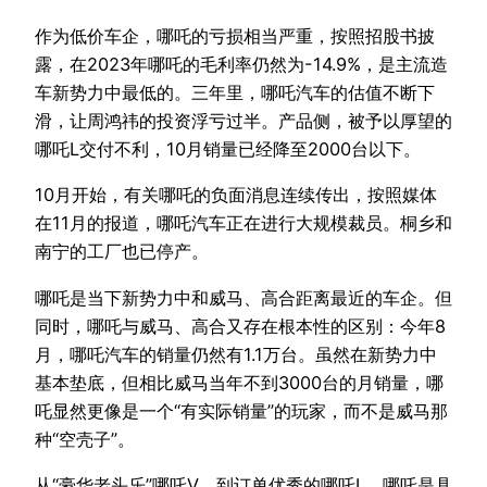
作为低价车企，哪吒的亏损相当严重，按照招股书披
露，在2023年哪吒的毛利率仍然为-14.9%，是主流造
车新势力中最低的。三年里，哪吒汽车的估值不断下
滑，让周鸿祎的投资浮亏过半。产品侧，被予以厚望的
哪吒L交付不利，10月销量已经降至2000台以下。
10月开始，有关哪吒的负面消息连续传出，按照媒体
在11月的报道，哪吒汽车正在进行大规模裁员。桐乡和
南宁的工厂也已停产。
哪吒是当下新势力中和威马、高合距离最近的车企。但
同时，哪吒与威马、高合又存在根本性的区别：今年8
月，哪吒汽车的销量仍然有1.1万台。虽然在新势力中
基本垫底，但相比威马当年不到3000台的月销量，哪
吒显然更像是一个“有实际销量”的玩家，而不是威马那
种“空壳子”。
从“豪华老头乐”哪吒V，到订单优秀的哪吒L，哪吒是具