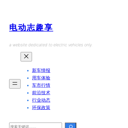
Skip
to
content
电动志趣享
a website dedicated to electric vehicles only.
新车情报
用车体验
车市行情
前沿技术
行业动态
环保政策
Search