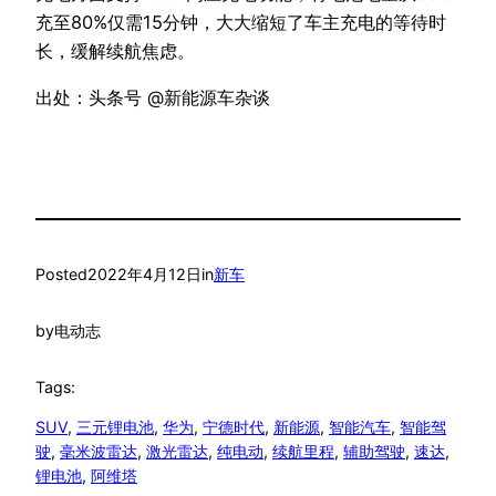
充至80%仅需15分钟，大大缩短了车主充电的等待时
长，缓解续航焦虑。
出处：头条号 @新能源车杂谈
Posted
2022年4月12日
in
新车
by
电动志
Tags:
SUV
, 
三元锂电池
, 
华为
, 
宁德时代
, 
新能源
, 
智能汽车
, 
智能驾
驶
, 
毫米波雷达
, 
激光雷达
, 
纯电动
, 
续航里程
, 
辅助驾驶
, 
速达
, 
锂电池
, 
阿维塔