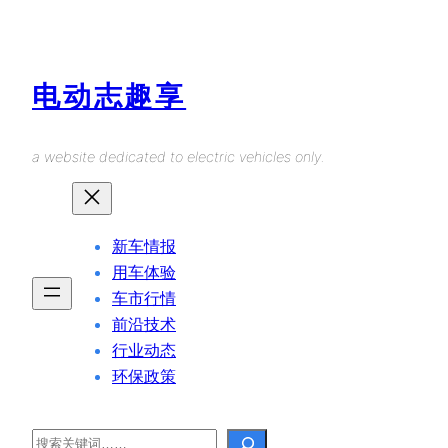
Skip
to
content
电动志趣享
a website dedicated to electric vehicles only.
新车情报
用车体验
车市行情
前沿技术
行业动态
环保政策
Search