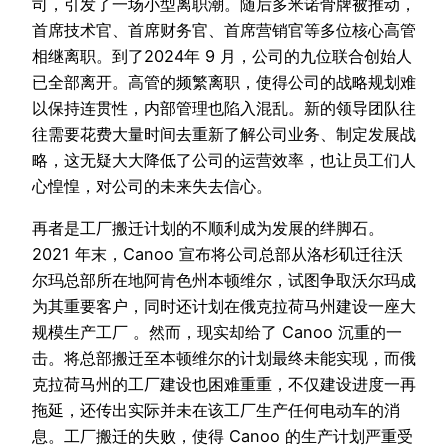
司，引发了一场小型离职潮。随后多米诺骨牌被推动，
首席技术官、首席财务官、首席营销官等多位核心高管
相继离职。到了2024年 9 月，公司的九位联合创始人
已全部离开。高管的频繁离职，使得公司的战略规划难
以保持连贯性，内部管理也陷入混乱。新的领导团队往
往需要花费大量时间去重新了解公司业务、制定发展战
略，这无疑大大降低了公司的运营效率，也让员工们人
心惶惶，对公司的未来失去信心。
再者是工厂搬迁计划的不顺利成为发展的绊脚石。
2021 年末，Canoo 宣布将公司总部从洛杉矶迁往沃
尔玛总部所在地阿肯色州本顿维尔，试图争取沃尔玛成
为其重要客户，同时还计划在俄克拉荷马州建设一座大
规模生产工厂 。然而，现实却给了 Canoo 沉重的一
击。将总部搬迁至本顿维尔的计划最终未能实现，而俄
克拉荷马州的工厂建设也困难重重，不仅建设进度一再
拖延，还传出实际并未在该工厂生产任何电动车的消
息。工厂搬迁的失败，使得 Canoo 的生产计划严重受