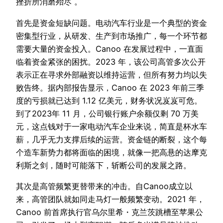
挫折所消磨殆尽 。
首先是资金短缺问题。电动汽车行业是一个典型的资金
密集型行业，从研发、生产到市场推广，每一个环节都
需要大量的资金投入。Canoo 在发展过程中，一直面
临着资金紧张的困扰。2023 年，该公司高管多次公开
表示正在寻求外部融资以维持运营，但所有努力均以失
败告终。据内部报告显示，Canoo 在 2023 年前三季
度的亏损就已达到 1.12 亿美元，财务状况岌岌可危。
到了2023年 11 月，公司银行账户余额仅剩 70 万美
元，这点钱对于一家电动汽车企业来说，简直是杯水车
薪，几乎无力支撑后续的运营。资金链的断裂，这个每
个造车新势力都将面临的困境，就像一把高悬的达摩克
利斯之剑，随时可能落下，斩断公司的发展之路。
其次是高管频繁更替带来的冲击。自Canoo成立以
来，高管团队就如同走马灯一般频繁变动。2021 年，
Canoo 前首席执行官乌尔里希・克兰茨跳槽至苹果公