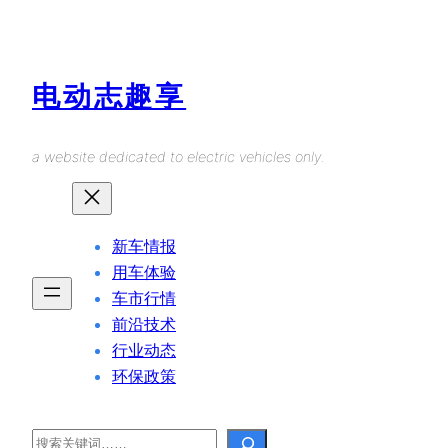
Skip
to
content
电动志趣享
a website dedicated to electric vehicles only.
新车情报
用车体验
车市行情
前沿技术
行业动态
环保政策
Search