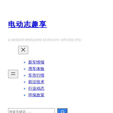
Skip
to
content
电动志趣享
a website dedicated to electric vehicles only.
新车情报
用车体验
车市行情
前沿技术
行业动态
环保政策
Search