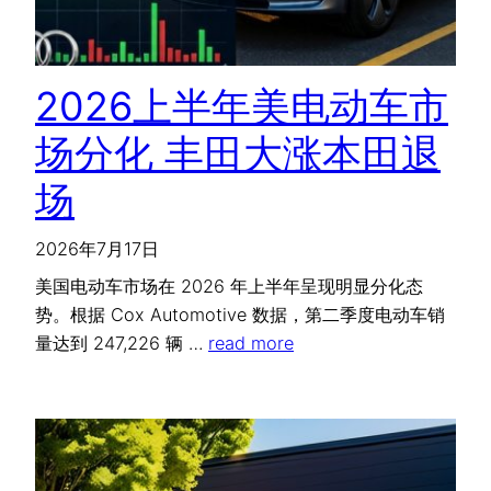
2026上半年美电动车市
场分化 丰田大涨本田退
场
2026年7月17日
美国电动车市场在 2026 年上半年呈现明显分化态
势。根据 Cox Automotive 数据，第二季度电动车销
量达到 247,226 辆 …
read more