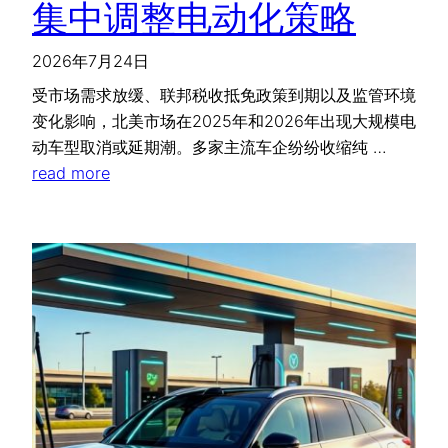
集中调整电动化策略
2026年7月24日
受市场需求放缓、联邦税收抵免政策到期以及监管环境
变化影响，北美市场在2025年和2026年出现大规模电
动车型取消或延期潮。多家主流车企纷纷收缩纯 …
read more