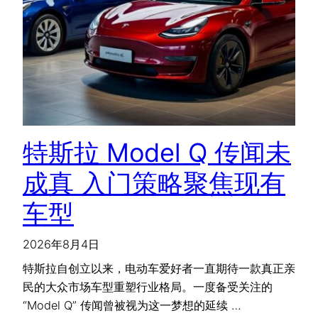
特斯拉 Model Q 传闻未
成真 入门策略聚焦现有
车型
2026年8月4日
特斯拉自创立以来，电动车爱好者一直期待一款真正亲
民的大众市场车型重塑行业格局。一度备受关注的
“Model Q” 传闻曾被视为这一梦想的延续 …