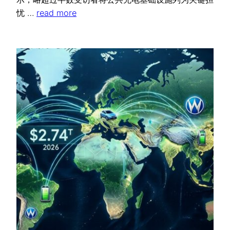
忧 …
read more