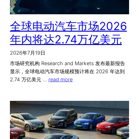
全球电动汽车市场2026
年内将达2.74万亿美元
2026年7月19日
市场研究机构 Research and Markets 发布最新报告
显示，全球电动汽车市场规模预计将在 2026 年达到
2.74 万亿美元 …
read more