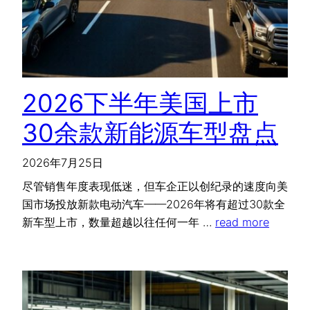
2026下半年美国上市
30余款新能源车型盘点
2026年7月25日
尽管销售年度表现低迷，但车企正以创纪录的速度向美
国市场投放新款电动汽车——2026年将有超过30款全
新车型上市，数量超越以往任何一年 …
read more