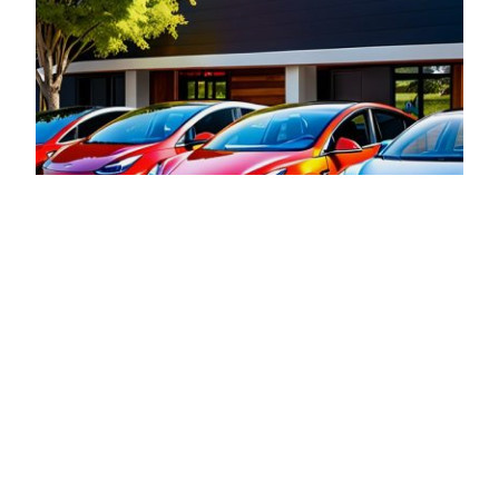
2026年美国市场最实惠
16款电动车排行