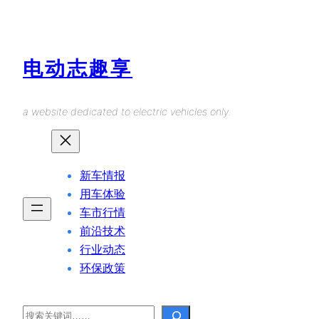
Skip
to
content
电动志趣享
a website dedicated to electric vehicles only.
新车情报
用车体验
车市行情
前沿技术
行业动态
环保政策
Search