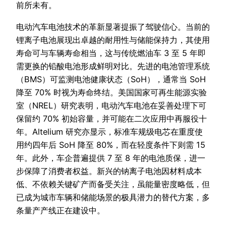
前所未有。
电动汽车电池技术的革新显著提振了驾驶信心。当前的
锂离子电池展现出卓越的耐用性与储能保持力，其使用
寿命可与车辆寿命相当，这与传统燃油车 3 至 5 年即
需更换的铅酸电池形成鲜明对比。先进的电池管理系统
（BMS）可监测电池健康状态（SoH），通常当 SoH
降至 70% 时视为寿命终结。美国国家可再生能源实验
室（NREL）研究表明，电动汽车电池在妥善处理下可
保留约 70% 初始容量，并可能在二次应用中再服役十
年。Altelium 研究亦显示，标准车规级电芯在重度使
用约四年后 SoH 降至 80%，而在轻度条件下则需 15
年。此外，车企普遍提供 7 至 8 年的电池质保，进一
步保障了消费者权益。新兴的钠离子电池因材料成本
低、不依赖关键矿产而备受关注，虽能量密度略低，但
已成为城市车辆和储能场景的极具潜力的替代方案，多
条量产产线正在建设中。