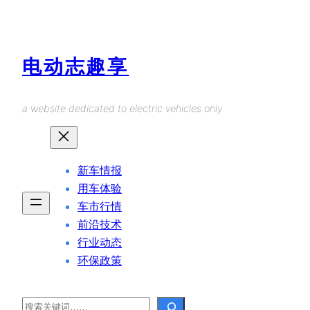
Skip
to
content
电动志趣享
a website dedicated to electric vehicles only.
新车情报
用车体验
车市行情
前沿技术
行业动态
环保政策
Search