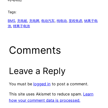
Tags:
BMS
, 
充电桩
, 
充电网
, 
电动汽车
, 
纯电动
, 
里程焦虑
, 
钠离子电
池
, 
锂离子电池
Comments
Leave a Reply
You must be
logged in
to post a comment.
This site uses Akismet to reduce spam.
Learn
how your comment data is processed.