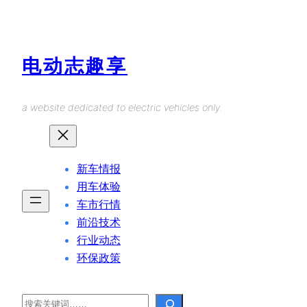
Skip
to
content
电动志趣享
a website dedicated to electric vehicles only.
新车情报
用车体验
车市行情
前沿技术
行业动态
环保政策
Search