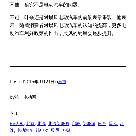
不佳，确实不是电动汽车的问题。
不过，叶磊还是对晨风电动汽车的前景表示乐观，他表
示，随着消费者对晨风电动汽车的认知的提高，更多电
动汽车利好政策的推出，晨风的销量会逐步提升。
Posted
2015年9月21日
in
车市
by
第一电动网
Tags:
EV200
, 
北京
, 
北汽
, 
北汽新能源
, 
启辰
, 
新能源
, 
日产
, 
晨风
, 
江
淮
, 
电动汽车
, 
纯电动
, 
聆风
, 
补贴