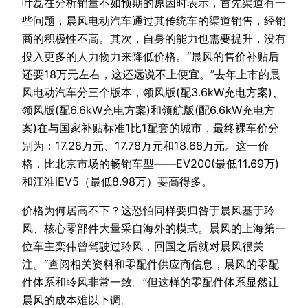
叶磊在分析销量不如预期的原因时表示，首先渠道有一
些问题，晨风电动汽车通过其传统车的渠道销售，经销
商的积极性不高。其次，自身的能力也需要提升，没有
投入更多的人力物力来降低价格。“晨风的售价补贴后
还要18万元左右，这还远说不上便宜。”去年上市的晨
风电动汽车分三个版本，领风版(配3.6kW充电方案)、
领风版(配6.6kW充电方案)和领航版(配6.6kW充电方
案)在与国家补贴标准1比1配套的城市，最终裸车价分
别为：17.28万元、17.78万元和18.68万元。这一价
格，比北京市场的畅销车型——EV200(最低11.69万)
和江淮iEV5（最低8.98万）要高得多。
价格为何居高不下？这恐怕同样要归咎于晨风基于聆
风、核心零部件大量采自海外的模式。晨风的上海第一
位车主栾伟曾驾驶过聆风，回国之后就对晨风很关
注。“查阅相关资料和零配件供应商信息，晨风的零配
件体系和聆风非常一致。”但这样的零配件体系显然让
晨风的成本难以下调。