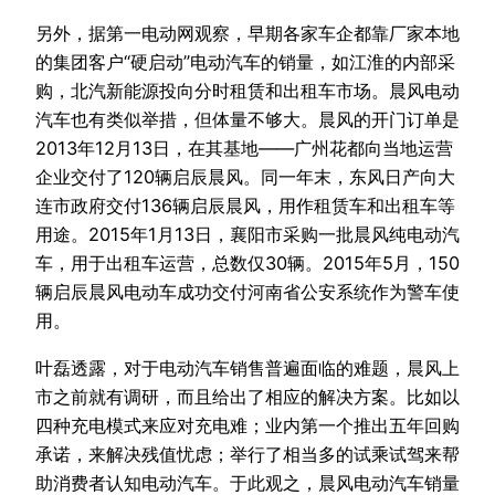
另外，据第一电动网观察，早期各家车企都靠厂家本地
的集团客户“硬启动”电动汽车的销量，如江淮的内部采
购，北汽新能源投向分时租赁和出租车市场。晨风电动
汽车也有类似举措，但体量不够大。晨风的开门订单是
2013年12月13日，在其基地——广州花都向当地运营
企业交付了120辆启辰晨风。同一年末，东风日产向大
连市政府交付136辆启辰晨风，用作租赁车和出租车等
用途。2015年1月13日，襄阳市采购一批晨风纯电动汽
车，用于出租车运营，总数仅30辆。2015年5月，150
辆启辰晨风电动车成功交付河南省公安系统作为警车使
用。
叶磊透露，对于电动汽车销售普遍面临的难题，晨风上
市之前就有调研，而且给出了相应的解决方案。比如以
四种充电模式来应对充电难；业内第一个推出五年回购
承诺，来解决残值忧虑；举行了相当多的试乘试驾来帮
助消费者认知电动汽车。于此观之，晨风电动汽车销量