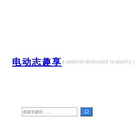
Skip
to
content
电动志趣享
a website dedicated to electric v
Search