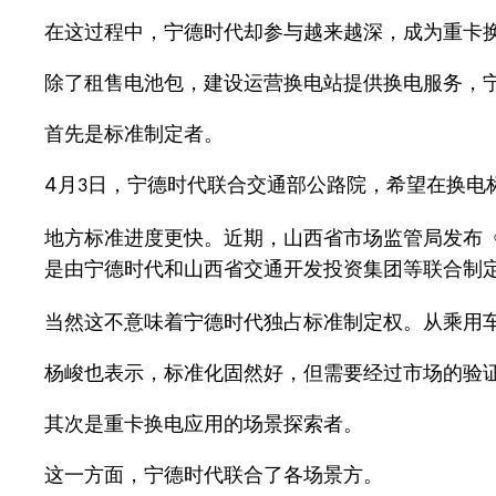
在这过程中，宁德时代却参与越来越深，成为重卡
除了租售电池包，建设运营换电站提供换电服务，
首先是标准制定者。
4
月
日
，
宁德时代
联合交通部公路院，
希望在
换电
3
地方标准进度更快。近期，
山西省市场监管局发布
是
由
宁德时代
和
山西省交通开发投资集团等联合制
当然这不意味着宁德时代独占标准制定权。从乘用
杨峻也表示，标准化固然好，但需要经过市场的验
其次是重卡换电应用的场景探索者。
这一方面，宁德时代联合了各场景方。