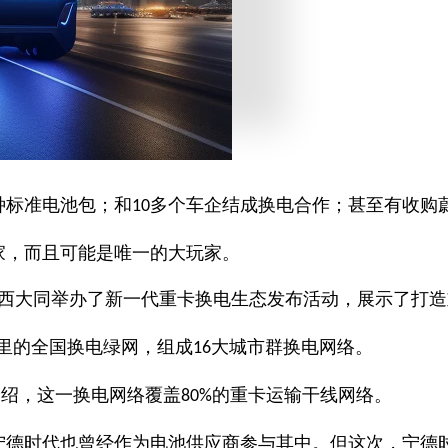
种标准电池包；和
多个车企结成换电合作；甚至有收购
10
家，而且可能是唯一的大玩家。
西大同举办了新一代重卡换电生态发布活动，展示了打造
里的全国换电绿网，组成
大城市群换电网络
。
16
介绍，这一换电网络覆盖
的重卡运输干线网络。
80%
宁德时代也曾经作为电池供应商参与其中。但这次，宁德