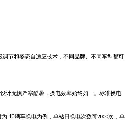
极调节和姿态自适应技术，不同品牌、不同车型都可
性设计无惧严寒酷暑，换电效率始终如一。标准换电
10
时为
辆车换电为例，单站日换电次数可
次，单
2000