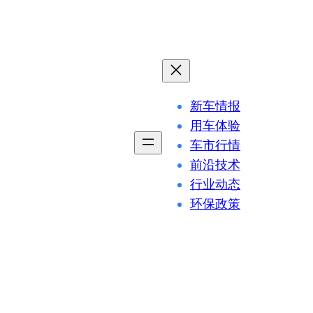
新车情报
用车体验
车市行情
前沿技术
行业动态
环保政策