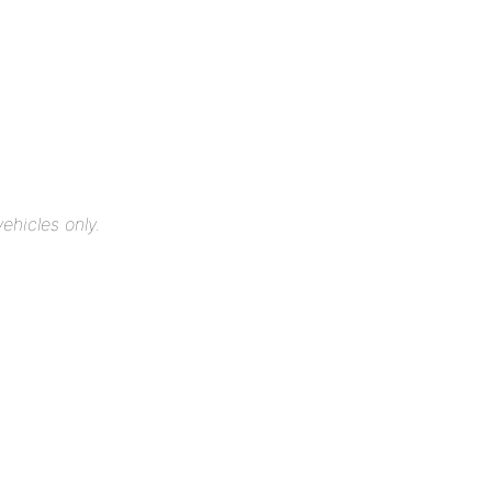
ehicles only.