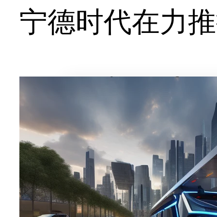
宁德时代在力推