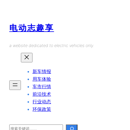
Skip
to
content
电动志趣享
a website dedicated to electric vehicles only.
新车情报
用车体验
车市行情
前沿技术
行业动态
环保政策
Search