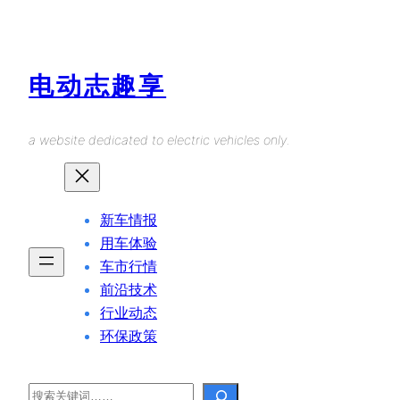
Skip
to
content
电动志趣享
a website dedicated to electric vehicles only.
新车情报
用车体验
车市行情
前沿技术
行业动态
环保政策
Search