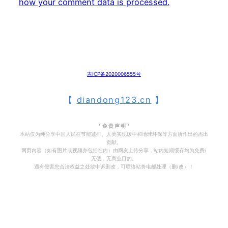
how your comment data is processed.
吉ICP备2020006555号
【
diandong123.cn
】
⌜ 免 责 声 明 ⌝
本站仅为纯分享中国人民在节能减排、人类实现碳中和地球环保等方面所作出的杰出
贡献。
网页内容（如有图片或视频亦包括在内）由网友上传分享，站内短期缓存均为免费/
无偿，无商业目的。
遇有侵害您合法权益之处欲申诉删改，可联络站务电邮处理（删/改）！