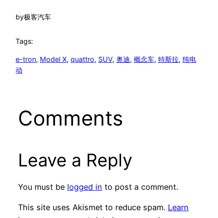
by
极客汽车
Tags:
e-tron
, 
Model X
, 
quattro
, 
SUV
, 
奥迪
, 
概念车
, 
特斯拉
, 
纯电
动
Comments
Leave a Reply
You must be
logged in
to post a comment.
This site uses Akismet to reduce spam.
Learn