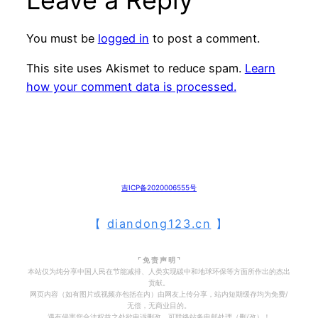
You must be
logged in
to post a comment.
This site uses Akismet to reduce spam.
Learn
how your comment data is processed.
吉ICP备2020006555号
【
diandong123.cn
】
⌜ 免 责 声 明 ⌝
本站仅为纯分享中国人民在节能减排、人类实现碳中和地球环保等方面所作出的杰出
贡献。
网页内容（如有图片或视频亦包括在内）由网友上传分享，站内短期缓存均为免费/
无偿，无商业目的。
遇有侵害您合法权益之处欲申诉删改，可联络站务电邮处理（删/改）！