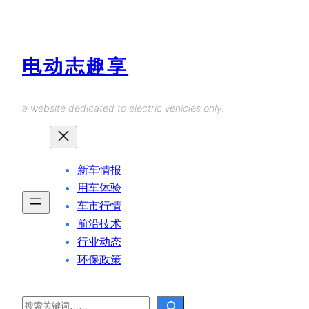
Skip
to
content
电动志趣享
a website dedicated to electric vehicles only.
新车情报
用车体验
车市行情
前沿技术
行业动态
环保政策
Search