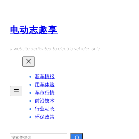
Skip
to
content
电动志趣享
a website dedicated to electric vehicles only.
新车情报
用车体验
车市行情
前沿技术
行业动态
环保政策
Search