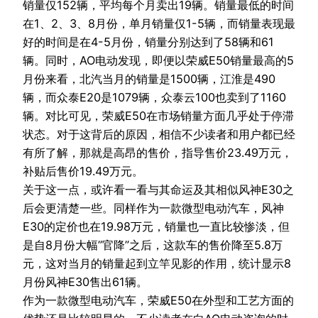
销量仅152辆，平均每个月卖出19辆。销量最低的时间
在1、2、3、8月份，单月销量仅1-5辆，而销量表现最
好的时间是在4-5月份，销量分别达到了58辆和61
辆。同时，AO电动发现，即便以荣威E50销量最高的5
月份来看，北汽当月的销量是1500辆，江淮是490
辆，而众泰E20是1079辆，众泰云100也卖到了1160
辆。对比可见，荣威E50在市场销量方面几乎处于停滞
状态。对于这背后的原因，相信不少读者和用户都已经
有所了解，那就是高昂的售价，指导售价23.49万元，
补贴后售价19.49万元。
关于这一点，或许看一看与其命运及其相似风神E30之
后会更清楚一些。同样作为一款微型电动汽车，风神
E30的定价也在19.98万元，销量也一直比较惨淡，但
是自8月份大幅”官降”之后，这款车的售价降至5.8万
元，这对当月的销量起到立竿见影的作用，统计显示8
月份风神E30售出61辆。
作为一款微型电动汽车，荣威E50在外型和工艺方面的