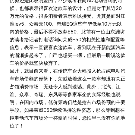
优势还是比较明显的，不少读者在向AO电动咨询的时
候，也都表示很喜欢这款车的设计，但是对于其近20
万元的价格，很多消费者表示难以接受。尤其是面对江
淮iev5、众泰云100、奇瑞EQ这些车型低至10万元以
内的价格，最后不得不放弃E50。此前有一位山东潍坊
的读者给记者打电话询问荣威E50的相关性能和配置等
信息，表示一直很喜欢这款车，看到现在开新能源汽车
的渐渐多起来了，自己也想买一辆，但最后一听说这款
车的价格就坚决放弃了。
因此，就目前来看，在传统车企大幅投入抢占纯电动汽
车市场份额的形势下，荣威放着这么一款车却没有真正
占领消费市场，无疑令人感到遗憾。此外，北汽、江
淮、众泰、奇瑞、东风等等多家车企的实际经验也说
明，在国内市场，低价策略仍然是抢占市场份额的主要
手段。如果荣威E50继续保持这种姿态，那么等到想在
纯电动汽车市场分一杯羹的时候，恐怕早已没有你的地
位了！