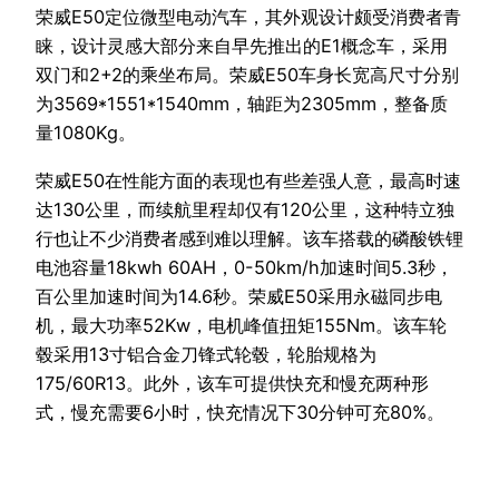
荣威E50定位微型电动汽车，其外观设计颇受消费者青
睐，设计灵感大部分来自早先推出的E1概念车，采用
双门和2+2的乘坐布局。荣威E50车身长宽高尺寸分别
为3569*1551*1540mm，轴距为2305mm，整备质
量1080Kg。
荣威E50在性能方面的表现也有些差强人意，最高时速
达130公里，而续航里程却仅有120公里，这种特立独
行也让不少消费者感到难以理解。该车搭载的磷酸铁锂
电池容量18kwh 60AH，0-50km/h加速时间5.3秒，
百公里加速时间为14.6秒。荣威E50采用永磁同步电
机，最大功率52Kw，电机峰值扭矩155Nm。该车轮
毂采用13寸铝合金刀锋式轮毂，轮胎规格为
175/60R13。此外，该车可提供快充和慢充两种形
式，慢充需要6小时，快充情况下30分钟可充80%。