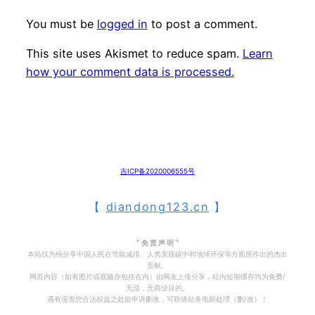
You must be
logged in
to post a comment.
This site uses Akismet to reduce spam.
Learn
how your comment data is processed.
吉ICP备2020006555号
【
diandong123.cn
】
⌜ 免 责 声 明 ⌝
本站仅为纯分享中国人民在节能减排、人类实现碳中和地球环保等方面所作出的杰出
贡献。
网页内容（如有图片或视频亦包括在内）由网友上传分享，站内短期缓存均为免费/
无偿，无商业目的。
遇有侵害您合法权益之处欲申诉删改，可联络站务电邮处理（删/改）！