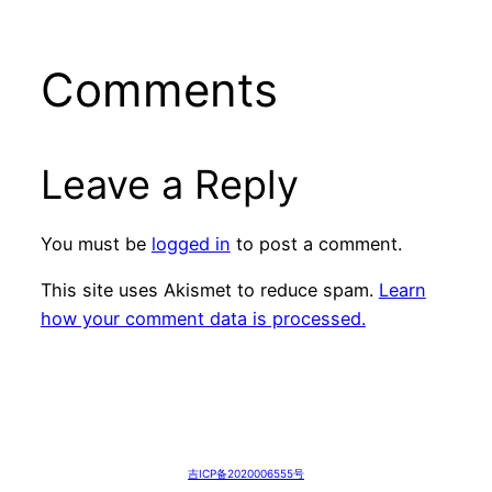
Comments
Leave a Reply
You must be
logged in
to post a comment.
This site uses Akismet to reduce spam.
Learn
how your comment data is processed.
吉ICP备2020006555号