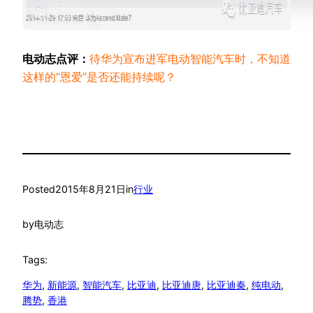
电动志点评：
待华为宣布进军电动智能汽车时，不知道
这样的“恩爱”是否还能持续呢？
Posted
2015年8月21日
in
行业
by
电动志
Tags:
华为
, 
新能源
, 
智能汽车
, 
比亚迪
, 
比亚迪唐
, 
比亚迪秦
, 
纯电动
, 
腾势
, 
香港