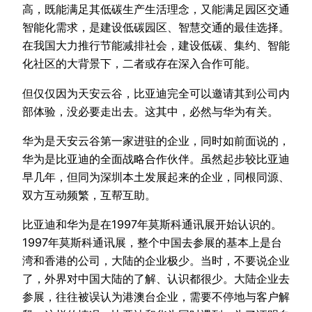
高，既能满足其低碳生产生活理念，又能满足园区交通
智能化需求，是建设低碳园区、智慧交通的最佳选择。
在我国大力推行节能减排社会，建设低碳、集约、智能
化社区的大背景下，二者或存在深入合作可能。
但仅仅因为天安云谷，比亚迪完全可以邀请其到公司内
部体验，没必要走出去。这其中，必然与华为有关。
华为是天安云谷第一家进驻的企业，同时如前面说的，
华为是比亚迪的全面战略合作伙伴。虽然起步较比亚迪
早几年，但同为深圳本土发展起来的企业，同根同源、
双方互动频繁，互帮互助。
比亚迪和华为是在1997年莫斯科通讯展开始认识的。
1997年莫斯科通讯展，整个中国去参展的基本上是台
湾和香港的公司，大陆的企业极少。当时，不要说企业
了，外界对中国大陆的了解、认识都很少。大陆企业去
参展，往往被误认为港澳台企业，需要不停地与客户解