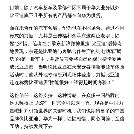
目前，除了汽车整车及零部件因不属于华为业务以外，
比亚迪旗下几乎所有的产品都在向华为供货。
而在未合作的汽车领域，华为也在不同场合、通过不同
形式的力挺！尤其是王传福和余承东这两位老乡，惺
惺“乡”惜。笔者在余承东新浪微博里搜“比亚迪”后惊奇
地发现，余还是比亚迪与奔驰合作生产的纯电动车“腾
势”的第一批车主，并曾放言要将自己的保时捷卡宴换
成比亚迪秦。当听说比亚迪在天安云谷搞新能源车体验
活动时，他从外地专程赶到现场体验唐，力挺比亚迪！
连连称赞比亚迪唐“性能很好！经得起时间考验！”
这份信任，这份支持，这种情感，在众多中国品牌内，
足以称得上“恩爱”，也完全可以秀一秀。现在是中国力
量崛起并引领世界的关键时机，我们也期待更多的中国
品牌像比亚迪、华为一样，惺惺相惜，同心同德，互信
互助，持续发展下去！