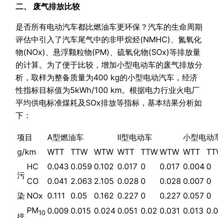
二、 废气排放比较
是否所有电动汽车都比燃油车更环保？汽车的生命周期
评估中引入了汽车尾气中的非甲烷烃(NMHC)、氮氧化
物(NOx)、悬浮颗粒物(PM)、硫氧化物(SOx)等排放量
的计算。为了便于比较，增加小型电动车的废气排放分
析，取样为整备质量为400 kg的小型电动汽车，经济
性指标目标值为5kWh/100 km。根据电力行业火电厂
平均供电标准煤耗及SOx排放等指标，基本结果分析如
下：
项目
A型燃油车
II型电动车
小型电动
g/km
WTT
TTW
WTW
WTT
TTW
WTW
WTT
TT
HC
0.043
0.059
0.102
0.017
0
0.017
0.004
0
污
CO
0.041
2.063
2.105
0.028
0
0.028
0.007
0
NOx
0.111
0.05
0.162
0.227
0
0.227
0.057
0
染
PM
0.009
0.015
0.024
0.051
0.02
0.031
0.013
0.
10
排