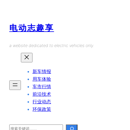
Skip
to
content
电动志趣享
a website dedicated to electric vehicles only.
新车情报
用车体验
车市行情
前沿技术
行业动态
环保政策
Search