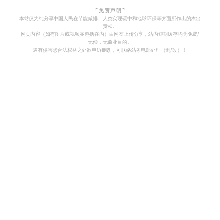
⌜ 免 责 声 明 ⌝
本站仅为纯分享中国人民在节能减排、人类实现碳中和地球环保等方面所作出的杰出
贡献。
网页内容（如有图片或视频亦包括在内）由网友上传分享，站内短期缓存均为免费/
无偿，无商业目的。
遇有侵害您合法权益之处欲申诉删改，可联络站务电邮处理（删/改）！