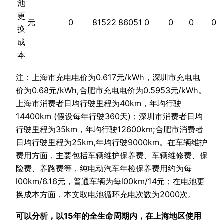
池
更
元
0
81522
86051
0
0
0
0
换
成
本
注：上海市充电电价为0.617元/kWh，深圳市充电电
价为0.68元/kWh,合肥市充电电价为0.5953元/kWh。
上海市消费者日均行驶里程为40km，年均行驶
14400km (假设每年行驶360天)；深圳市消费者日均
行驶里程为35km，年均行驶12600km;合肥市消费者
日均行驶里程为25km,年均行驶9000km。在车辆维护
费用方面，主要包括车辆维护保养费、车辆维修费、保
险费、养路费等，纯电动汽车年检保养费用约为每
l00km/6.16元，普通车辆为每l00km/14元；在电池更
换成本方面，本文取电池循环充电次数为2000次。
可以分析，以15年的全生命周期内，在上海地区使用