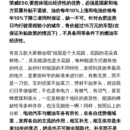
荣威E50,要想体现出经济性的优势，必须是国家和地
方双重补贴不退坡、油价每年10%上涨和电池价格每
年10%下降三者同时保证，缺一不可。针对合肥这类
日均行驶里程较小的城市，售价超过15万元的车型(在
保证补贴政策的情况下)，不具备同等条件下的燃油车
经济性。
有首儿歌大家都会唱“祖国是个大花园，花园的花朵真
鲜艳…”，其实能源也是大花园，每种能源方式都有他
的特点，如何针对能源的不同特性，发挥到其效率最高
的地方，是要按科学的标准来进行的，有教无类，而不
是一刀切。宝剑切菜不如菜刀，劈材不如斧头，就说我
们日常做饭吧，不也是有电力，有燃气，有沼气，甚至
蜂窝煤和柴火，一定是根据个地区的差异性、能源的稀
缺性等多种并存，也没见能统一啊！同样，按照以上的
分析，
电动汽车与燃油车各有所长，在各自优势领域
里，发挥各自的主流的作用，相互补充，相互依存是未
来10年的常态，绝非也不可能全部取代。补充而不是