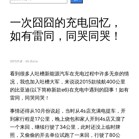
一次囧囧的充电回忆，
如有雷同，同哭同哭！
特约作者：Mr.Bana
看到很多人吐槽新能源汽车在充电过程中许多无奈的情
况，我也加入吐槽大军，来说说2015款续航400公里
的比亚迪(以下简称新款e6)在充电中遇到的囧事！如有
雷同，同哭同哭！
事情还得从10月份说起，当时从4s店充满电提车，开
到家行程是17公里，晚上烧包和家人开到4s店又溜了
一个来回，继续行驶了34公里，此时还没上临时牌
照，又偷偷的开去单位试跑了一来回，行驶了80公