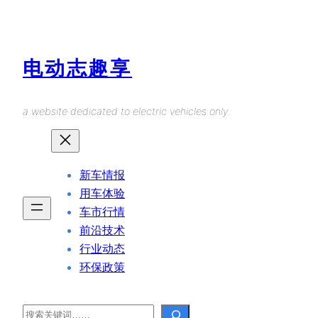
Skip
to
content
电动志趣享
a website dedicated to electric vehicles only.
新车情报
用车体验
车市行情
前沿技术
行业动态
环保政策
Search