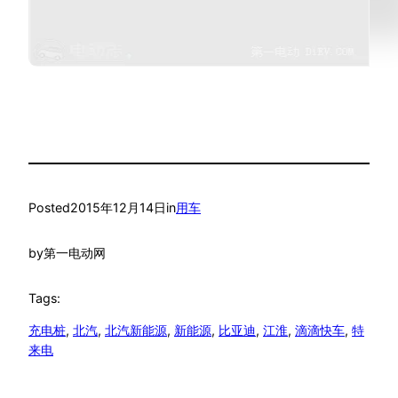
Posted
2015年12月14日
in
用车
by
第一电动网
Tags:
充电桩
, 
北汽
, 
北汽新能源
, 
新能源
, 
比亚迪
, 
江淮
, 
滴滴快车
, 
特
来电