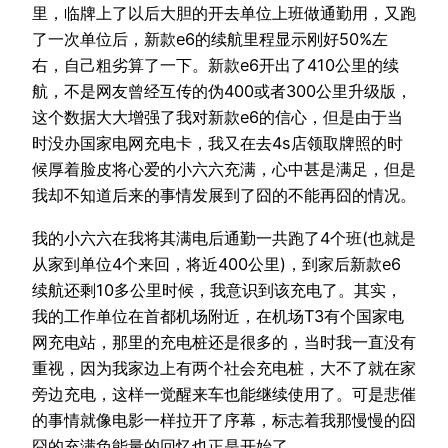
里，临牌上了以后大胆的开去单位上班做通勤用，又跑
了一次单位后，新款e6的续航里程显示刚好50%左
右，自己粗劣算了一下。新款e6开出了410公里的续
航，不是网友曾经互传的伪400或者300公里升级版，
这个数据大大增强了我对新款e6的信心，但是由于当
时没办国家电网充电卡，我又在去4s店领取牌照的时
候厚着脸皮将心爱的小六六充满，心中甚是满足，但是
我却不知道后来的事情发展到了囧的不能再囧的情况。
我的小六六在我将其满电后通勤一共跑了4个班(也就是
从家到单位4个来回，将近400公里)，到家后新款e6
续航还剩10多公里时候，我意识到该充电了。其实，
我的工作单位在首都机场附近，在机场T3有个国家电
网充电站，那里的充电桩还是很多的，当时我一直没有
重视，因为我家边上有两个社会充电桩，大不了就在家
旁边充电，这样一觉醒来车也能继续使用了。可是悲催
的事情就像电影一样拉开了序幕，标志着我那慢慢的囧
囧的充满负能量的回忆也正是开始了。