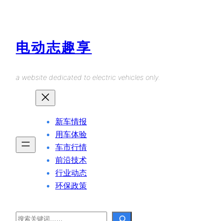
Skip
to
content
电动志趣享
a website dedicated to electric vehicles only.
新车情报
用车体验
车市行情
前沿技术
行业动态
环保政策
Search