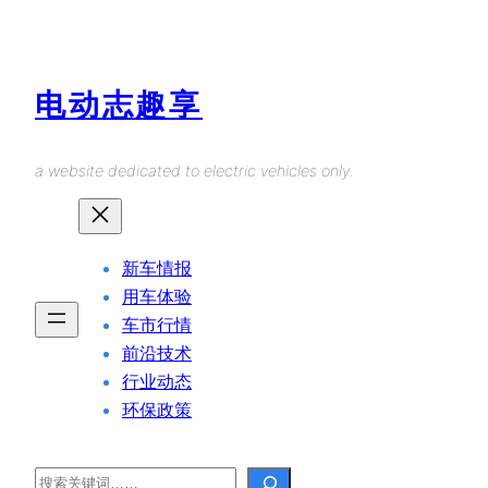
Skip
to
content
电动志趣享
a website dedicated to electric vehicles only.
新车情报
用车体验
车市行情
前沿技术
行业动态
环保政策
Search