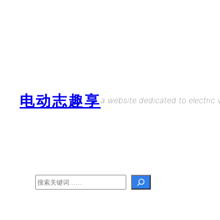
Skip
to
content
电动志趣享
a website dedicated to electric v
Search