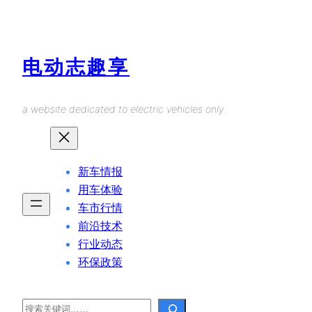
Skip
to
content
电动志趣享
a website dedicated to electric vehicles only.
新车情报
用车体验
车市行情
前沿技术
行业动态
环保政策
Search