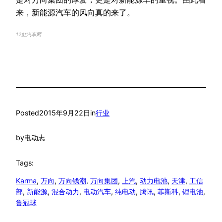
来，新能源汽车的风向真的来了。
12缸汽车网
Posted
2015年9月22日
in
行业
by
电动志
Tags:
Karma
, 
万向
, 
万向钱潮
, 
万向集团
, 
上汽
, 
动力电池
, 
天津
, 
工信
部
, 
新能源
, 
混合动力
, 
电动汽车
, 
纯电动
, 
腾讯
, 
菲斯科
, 
锂电池
, 
鲁冠球