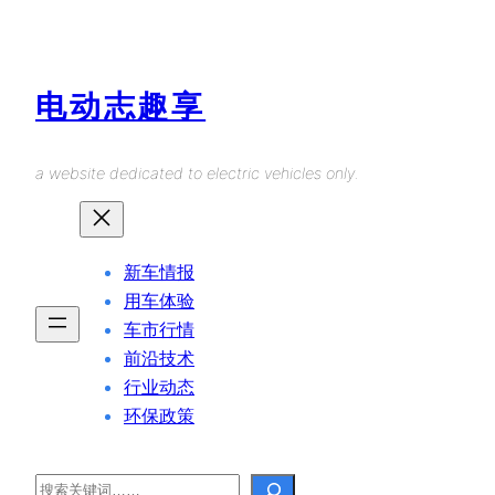
Skip
to
content
电动志趣享
a website dedicated to electric vehicles only.
新车情报
用车体验
车市行情
前沿技术
行业动态
环保政策
Search