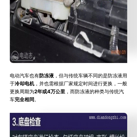
电动汽车也有
防冻液
，但与传统车辆不同的是防冻液用
于
冷却电机
，并也需根据厂家规定时间进行更换，一般
更换周期为
2年或4万公里
，而防冻液的种类与传统汽
车
完全相同
。