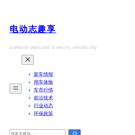
Skip
to
content
电动志趣享
a website dedicated to electric vehicles only.
新车情报
用车体验
车市行情
前沿技术
行业动态
环保政策
Search