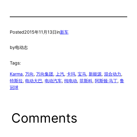
Posted
2015年11月13日
in
新车
by
电动志
Tags:
Karma
, 
万向
, 
万向集团
, 
上汽
, 
卡玛
, 
宝马
, 
新能源
, 
混合动力
, 
特斯拉
, 
电动大巴
, 
电动汽车
, 
纯电动
, 
菲斯科
, 
阿斯顿·马丁
, 
鲁
冠球
Comments