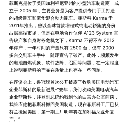
菲斯克是位于美国加利福尼亚州的小型汽车制造商，成
立于 2005 年，主要业务是为客户提供专门手工打造
的超级跑车和豪华混合动力跑车。菲斯科 Karma 于
2011年推出，曾以全球首款增程式纯电动轿跑的身份
占据高端市场，但是在电池合作伙伴 A123 System 宣
告破产和自身财务危机之下，Karma 不得不在 2012
年停产，一年时间的产量只有 2500 台，仅有 2000
多台交到车主手中，随即宣告了破产。此外，频频发生
的电池自燃现象、软件故障、召回等问题，在一定程度
上说明菲斯科的产品在质量上也存在一些问题。
在座谈会上，鲁冠球首次公开披露了收购美国电动汽车
企业菲斯科的最新进展–“去年，我们收购美国电动汽车
企业菲斯科，拜登副总统约我到他的白宫办公室商谈，
我答应他把菲斯科搬回美国制造，现在菲斯科工厂已从
芬兰搬回美国，第一期工厂明年将在加利福尼亚州复
产。”