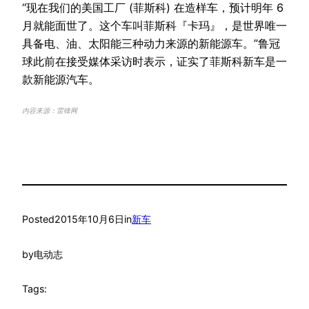
“现在我们的美国工厂 (菲斯科) 在造样车，预计明年 6
月就能面世了。这个车叫菲斯科『卡玛』，是世界唯一
具备电、油、太阳能三种动力来源的新能源车。”鲁冠
球此前在接受媒体采访时表示，证实了菲斯科新车是一
款新能源汽车。
内容来源：雷锋网
Posted
2015年10月6日
in
新车
by
电动志
Tags: