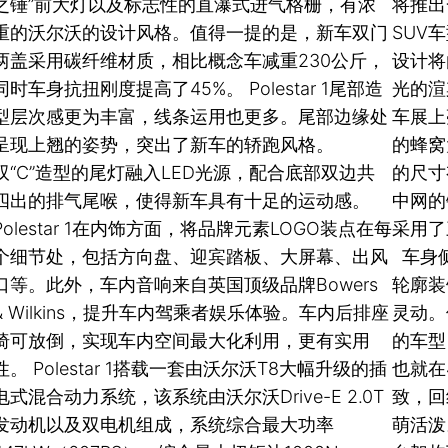
之锤”前大灯以及标志性的直瀑式进气格栅，有浓
将推出
重的沃尔沃的设计风格。值得一提的是，新车双门
SUV
两盖采用碳纤维材质，相比概念车减重230公斤，
设计将
同时车身抗扭刚度提高了45%。 Polestar 1尾部造
光的渲
型层次感更为丰富，线条运用也更多。尾部边缘处
车展上
呈现上翘的姿势，突出了新车的轿跑风格。
的蜂窝
双“C”造型的尾灯融入LED光源，配合底部双边共
的尺寸
四出的排气尾喉，使得新车具有十足的运动感。
中网的
Polestar 1在内饰方面，将品牌元素LOGO装点在每
采用了
个细节处，包括方向盘、迎宾踏板、大屏幕、出风
车身侧
口等。此外，车内音响来自英国顶级品牌Bowers
轮廓装
& Wilkins，提升车内驾乘者娱乐体验。车内后排座
灵动。
椅可放倒，实现车内空间最大化利用，更有实用
的车型
性。 Polestar 1搭载一套由沃尔沃T8大幅升级的插
也就在
电式混合动力系统，该系统由沃尔沃Drive-E 2.0T
致，回
发动机以及双电机组成，系统综合最大功率
萌活泼