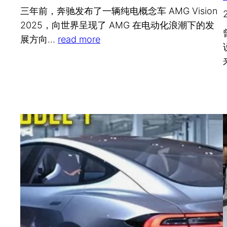
三年前，奔驰发布了一辆纯电概念车 AMG Vision
2025，向世界呈现了 AMG 在电动化浪潮下的发
展方向…
read more