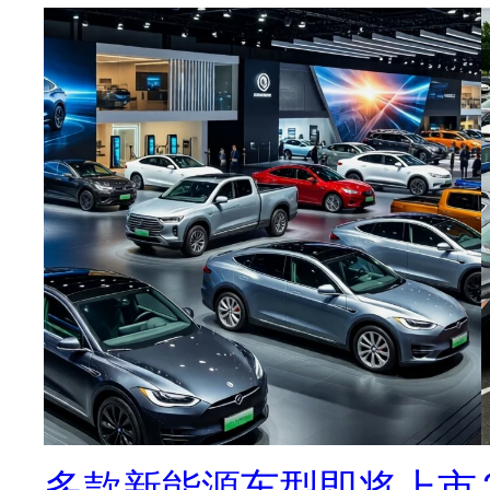
多款新能源车型即将上市