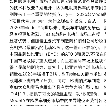
如何颠覆电动车市场？想知道它能带来哪些突破性
的技术和改变？别走开，因为电动跨界车的未来刚
刚迎来了一个重要的转折点。 y一、2025款Model
Y项目代号Juniper，为什么现在？ 首先，自从
2020年Model Y问世以来，电动车市场的竞争已
经变得更加激烈。Tesla曾经在电动车市场上占据
显著优势，但随着主要汽车制造商和初创公司纷纷
竞相推出最前沿的电动SUV，这一差距正在缩小。
中国品牌如比亚迪（BYD）的ATO 3和唐EV不仅在
中国市场取得了重大进展，而且在国际市场上也获
得了显著的影响力。事实上，比亚迪的全球电动车
销量在2023年猛增了21%，对Tesla在关键市场如
欧洲和亚洲构成了压力。 同时，欧洲的汽车制造
商如大众和宝马也推出了具有竞争力的车型，如
ID.4和i3，提供了可比的续航里程、功能和定价。
Model Y在跨界车细分市场中的主导地位正受到各