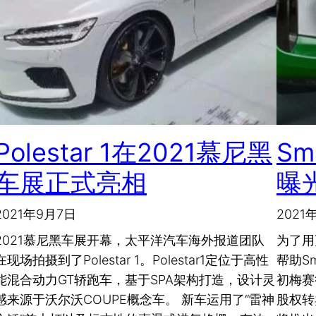
Polestar 1在2021慕尼黑
Sm
车展正式亮相
曝
2021年9月7日
2021
2021慕尼黑车展开幕，太平洋汽车海外报道团队
为了用
在现场拍摄到了Polestar 1。Polestar1定位于高性
帮助S
能混合动力GT轿跑车，基于SPA架构打造，设计灵
初梅赛
感来源于沃尔沃COUPE概念车。 新车运用了“雷神
股权转