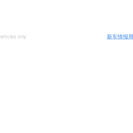
新车情报
ehicles only.