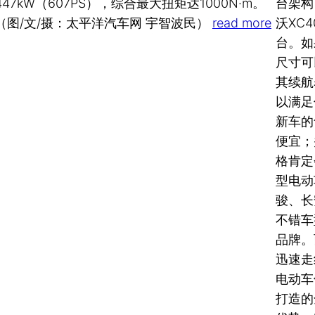
447kW（607PS），综合最大扭矩达1000N·m。
台架构
（图/文/摄：太平洋汽车网 宇智波民）
read more
沃XC4
台。如
尺寸可
其续航
以满足
新车的
便宜；
格肯定
型电动
骏、长安
不错车
品牌。
迅速走
电动车
打造的