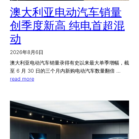
澳大利亚电动汽车销量
创季度新高 纯电首超混
动
2026年8月6日
澳大利亚电动汽车销量录得有史以来最大单季增幅，截
至 6 月 30 日的三个月内新购电动汽车数量翻倍 …
read more