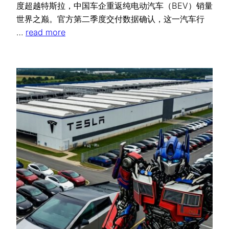
度超越特斯拉，中国车企重返纯电动汽车（BEV）销量
世界之巅。官方第二季度交付数据确认，这一汽车行
…
read more