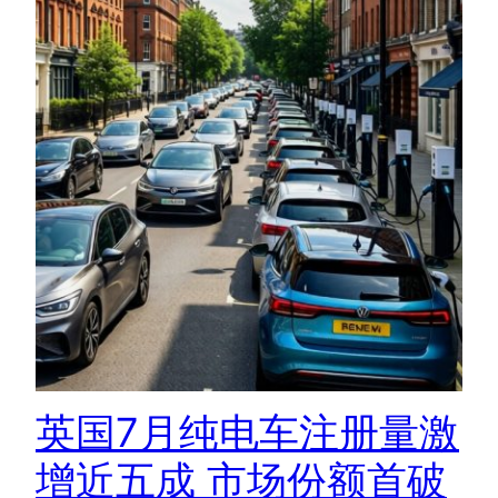
英国7月纯电车注册量激
增近五成 市场份额首破