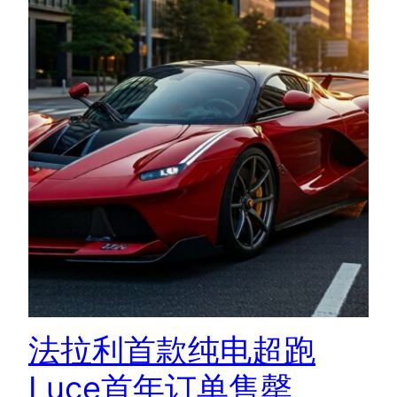
法拉利首款纯电超跑
Luce首年订单售罄