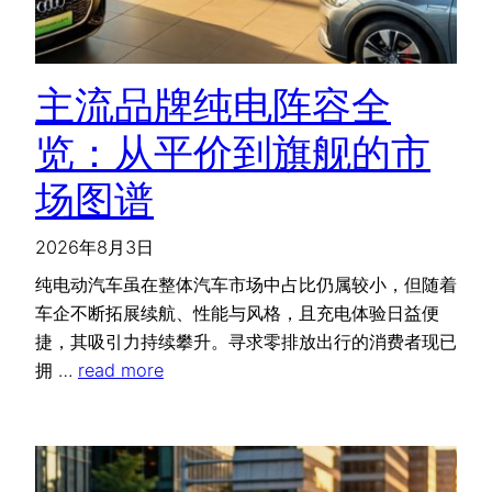
主流品牌纯电阵容全
览：从平价到旗舰的市
场图谱
2026年8月3日
纯电动汽车虽在整体汽车市场中占比仍属较小，但随着
车企不断拓展续航、性能与风格，且充电体验日益便
捷，其吸引力持续攀升。寻求零排放出行的消费者现已
拥 …
read more