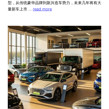
型，从传统豪华品牌到新兴造车势力，未来几年将有大
量新车上市 …
read more