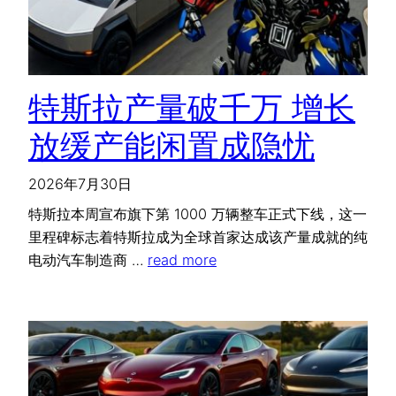
特斯拉产量破千万 增长
放缓产能闲置成隐忧
2026年7月30日
特斯拉本周宣布旗下第 1000 万辆整车正式下线，这一
里程碑标志着特斯拉成为全球首家达成该产量成就的纯
电动汽车制造商 …
read more