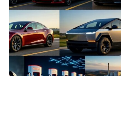
特斯拉演变史：从首款
Roadster到全能能源巨
头