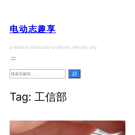
Skip
to
content
电动志趣享
a website dedicated to electric vehicles only.
Search
Tag:
工信部