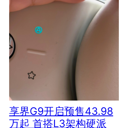
享界G9开启预售43.98
万起 首搭L3架构硬派