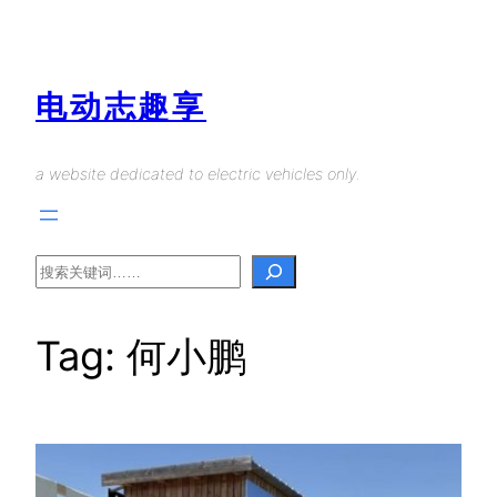
Skip
to
content
电动志趣享
a website dedicated to electric vehicles only.
Search
Tag:
何小鹏